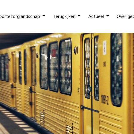
oortezorglandschap
Terugkijken
Actueel
Over ge