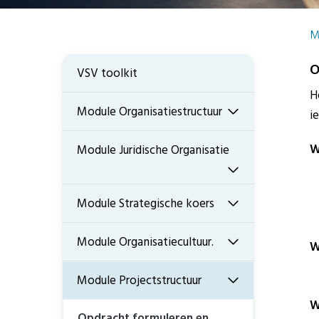
M
O
VSV toolkit
H
Module Organisatiestructuur
i
W
Module Juridische Organisatie
Module Strategische koers
Module Organisatiecultuur.
W
Module Projectstructuur
W
Opdracht formuleren en