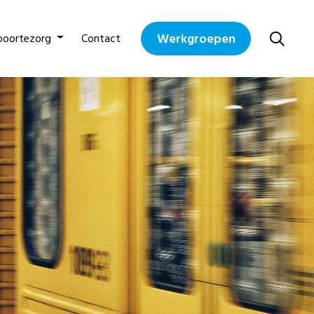
Werkgroepen
boortezorg
Contact