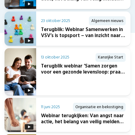
voor zorgverleners – deel II
23 oktober 2025
Algemeen nieuws
Terugblik: Webinar Samenwerken in
VSV’s is topsport – van inzicht naar
aanpak
13 oktober 2025
Kansrijke Start
Terugblik webinar ‘Samen zorgen
voor een gezonde levensloop: praat
over kinderwens’ -9 oktober 2025
11 juni 2025
Organisatie en bekostiging
Webinar terugkijken: Van angst naar
actie, het belang van veilig melden
voor zorgverleners