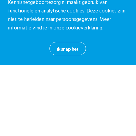
Kennisnetgeboortezorg.nl maakt gebruik van
PDF met tips van professionals (ook kraamzorg)
functionele en analytische cookies. Deze cookies zijn
en ervaringsdeskundigen
niet te herleiden naar persoonsgegevens. Meer
In de gesprekstool over de meldcode zit ook een
informatie vind je in onze
cookieverklaring.
casus over de geboortezorg om samen met je team
over in gesprek te gaan.
Ik snap het
Augeomagazine over het jonge kind:
Augeo
Magazine 37 – Het jonge kind
Deel via:
Lees ook