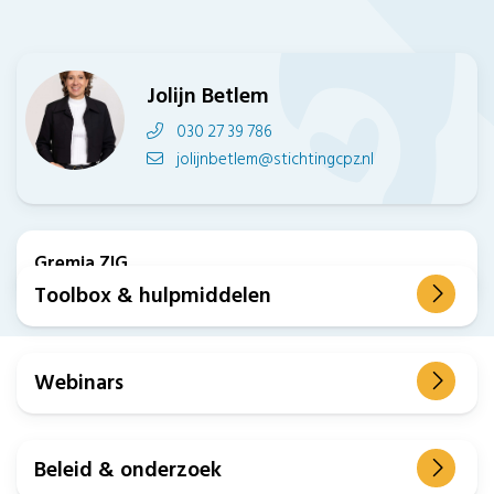
Jolijn Betlem
030 27 39 786
jolijnbetlem@stichtingcpz.nl
Gremia ZIG
Toolbox & hulpmiddelen
Webinars
Beleid & onderzoek