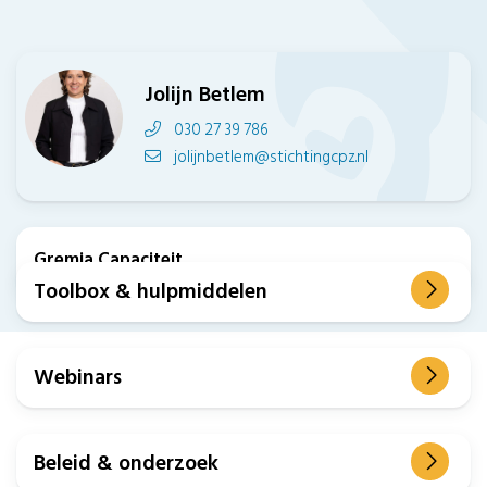
Jolijn Betlem
030 27 39 786
jolijnbetlem@stichtingcpz.nl
Gremia Capaciteit
Toolbox & hulp
middelen
Webinars
Beleid & onderzoek