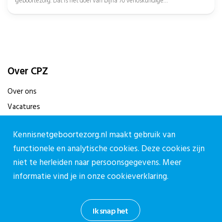
geboortezorg. Dat is het doel van bijna 70 verloskundige
samenwerkingsverbanden (VSV’s). Met ondersteuning...
Over CPZ
Over ons
Vacatures
Contact
Kennisnetgeboortezorg.nl maakt gebruik van
Contact
functionele en analytische cookies. Deze cookies zijn
niet te herleiden naar persoonsgegevens. Meer
Contactpagina
informatie vind je in onze
cookieverklaring.
030-27 39 786
cpz@stichtingcpz.nl
Ik snap het
Mercatorlaan 1200, 3528 BL Utrecht