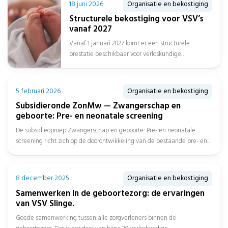
18 juni 2026
Organisatie en bekostiging
Structurele bekostiging voor VSV’s
vanaf 2027
Vanaf 1 januari 2027 komt er een structurele
prestatie beschikbaar voor verloskundige
samenwerkingsverbanden. Dat heeft de
Nederlandse Zorgautoriteit (NZa) bekendgemaakt....
5 februari 2026
Organisatie en bekostiging
Subsidieronde ZonMw — Zwangerschap en
geboorte: Pre- en neonatale screening
De subsidieoproep Zwangerschap en geboorte: Pre- en neonatale
screening richt zich op de doorontwikkeling van de bestaande pre- en
neonatale...
8 december 2025
Organisatie en bekostiging
Samenwerken in de geboortezorg: de ervaringen
van VSV Slinge.
Goede samenwerking tussen alle zorgverleners binnen de