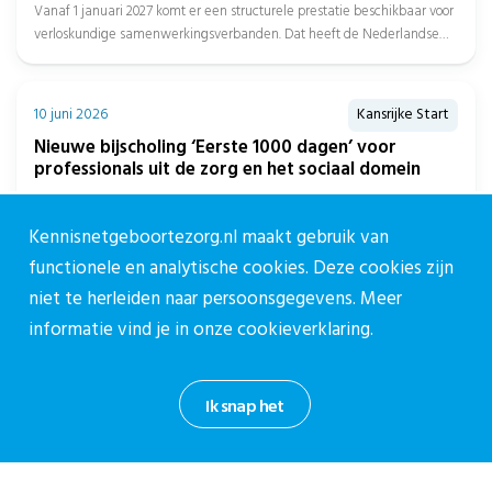
Vanaf 1 januari 2027 komt er een structurele prestatie beschikbaar voor
verloskundige samenwerkingsverbanden. Dat heeft de Nederlandse
Zorgautoriteit (NZa) bekendgemaakt....
10 juni 2026
Kansrijke Start
Nieuwe bijscholing ‘Eerste 1000 dagen’ voor
professionals uit de zorg en het sociaal domein
De eerste 1000 dagen van een kind, van 3 maanden voor de
zwangerschap tot de tweede verjaardag, zijn bepalend voor...
Kennisnetgeboortezorg.nl maakt gebruik van
functionele en analytische cookies. Deze cookies zijn
niet te herleiden naar persoonsgegevens. Meer
informatie vind je in onze
cookieverklaring.
Over CPZ
Ik snap het
Over ons
Vacatures