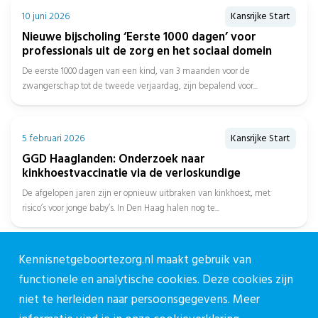
10 juni 2026
Kansrijke Start
Nieuwe bijscholing ‘Eerste 1000 dagen’ voor
professionals uit de zorg en het sociaal domein
De eerste 1000 dagen van een kind, van 3 maanden voor de
zwangerschap tot de tweede verjaardag, zijn bepalend voor...
5 februari 2026
Kansrijke Start
GGD Haaglanden: Onderzoek naar
kinkhoestvaccinatie via de verloskundige
De afgelopen jaren zijn er opnieuw uitbraken van kinkhoest, met
risico’s voor jonge baby’s. In Den Haag halen nog te...
Kennisnetgeboortezorg.nl maakt gebruik van
functionele en analytische cookies. Deze cookies zijn
niet te herleiden naar persoonsgegevens. Meer
Over CPZ