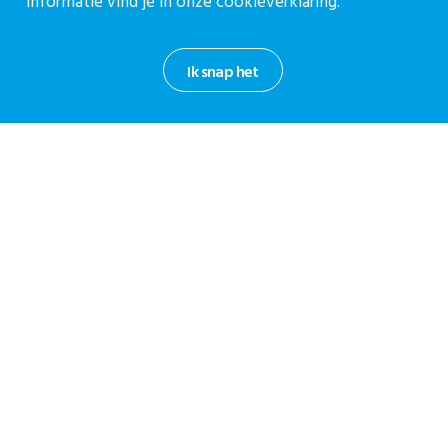
informatie vind je in onze
cookieverklaring.
Over ons
Vacatures
Ik snap het
Contact
Contact
Contactpagina
030-27 39 786
cpz@stichtingcpz.nl
Mercatorlaan 1200, 3528 BL Utrecht
Blijf op de hoogte
Meld je aan voor onze nieuwsbrief.
Aanmelden nieuwsbrief