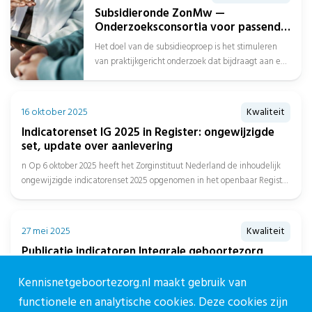
Subsidieronde ZonMw —
Onderzoeksconsortia voor passend
zorgaanbod over de gehele
Het doel van de subsidieoproep is het stimuleren
zorgketen
van praktijkgericht onderzoek dat bijdraagt aan een
beter passend zorgaanbod over de...
16 oktober 2025
Kwaliteit
Indicatorenset IG 2025 in Register: ongewijzigde
set, update over aanlevering
n Op 6 oktober 2025 heeft het Zorginstituut Nederland de inhoudelijk
ongewijzigde indicatorenset 2025 opgenomen in het openbaar Register
en...
27 mei 2025
Kwaliteit
Publicatie indicatoren Integrale geboortezorg
verslagjaar 2024
Kennisnetgeboortezorg.nl maakt gebruik van
Op vrijdag 9 mei 2025 heeft Zorginstituut Nederland de beschikbare
functionele en analytische cookies. Deze cookies zijn
indicatoren Integrale geboortezorg over verslagjaar 2024 gepubliceerd,