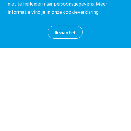
met daarbij de...
niet te herleiden naar persoonsgegevens. Meer
informatie vind je in onze
cookieverklaring.
Ik snap het
Over CPZ
Over ons
Vacatures
Contact
Contact
Contactpagina
030-27 39 786
cpz@stichtingcpz.nl
Mercatorlaan 1200, 3528 BL Utrecht