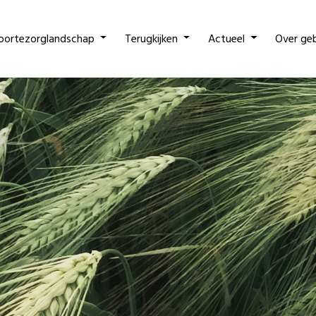
oortezorglandschap
Terugkijken
Actueel
Over ge