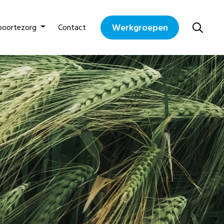
Werkgroepen
boortezorg
Contact