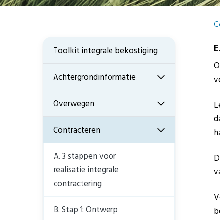
C
E
Toolkit integrale bekostiging
O
Achtergrondinformatie
v
Overwegen
L
d
Contracteren
ha
A. 3 stappen voor
D
realisatie integrale
v
contractering
V
B. Stap 1: Ontwerp
b