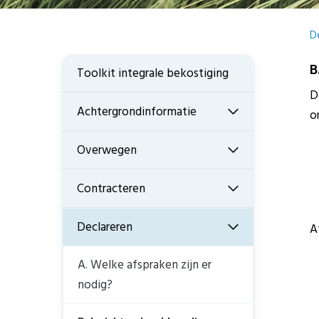
D
B
Toolkit integrale bekostiging
D
Achtergrondinformatie
o
Overwegen
Contracteren
Declareren
A
A. Welke afspraken zijn er
nodig?