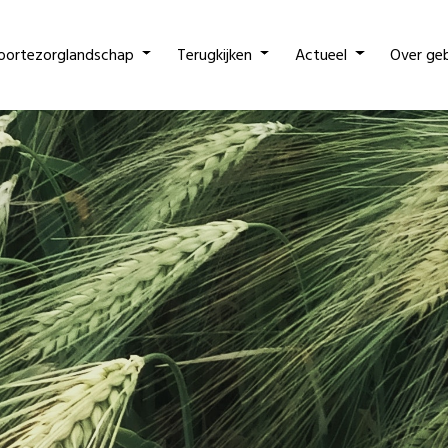
oortezorglandschap
Terugkijken
Actueel
Over ge