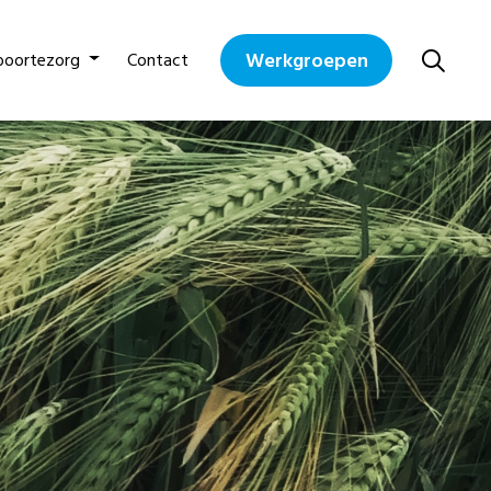
Werkgroepen
boortezorg
Contact