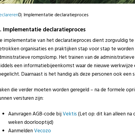
eclareren
D. Implementatie declaratieproces
. Implementatie declaratieproces
e implementatie van het declaratieproces dient zorgvuldig te
etrokken organisaties en praktijken stap voor stap te word
dministratieve rompslomp. Het trainen van de administratieve
iddels een informatiebijeenkomst waar de nieuwe werkwijze 
oegelicht. Daarnaast is het handig als deze personen ook een s
aken die verder moeten worden geregeld – na de formele opric
unnen versturen zijn:
Aanvragen AGB-code bij
Vektis
(Let op: dit kan alleen na 
weken doorlooptijd)
Aanmelden
Vecozo