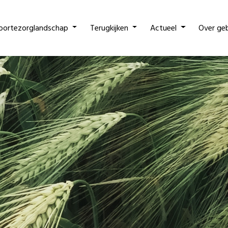
oortezorglandschap
Terugkijken
Actueel
Over ge