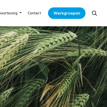
Werkgroepen
boortezorg
Contact