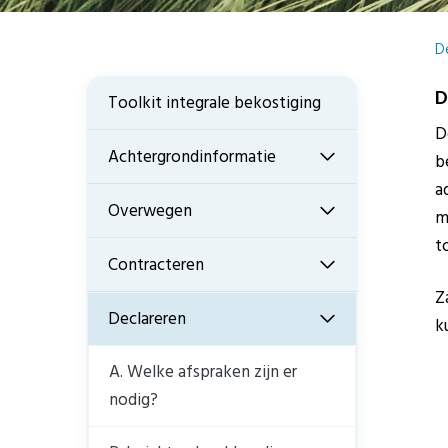
D
D
Toolkit integrale bekostiging
D
Achtergrondinformatie
b
a
Overwegen
m
t
Contracteren
Z
Declareren
k
A. Welke afspraken zijn er
nodig?