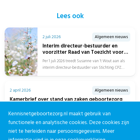
Lees ook
2 juli 2026
Algemeen nieuws
Interim directeur-bestuurder en
voorzitter Raad van Toezicht voor
Stichting CPZ
Per 1 juli 2026 treedt Susanne van ‘t Wout aan als
interim directeur-bestuurder van Stichting CPZ.
Daarnaast is Afien Spreen...
2 april 2026
Algemeen nieuws
Kamerbrief over stand van zaken geboortezorg
gepubliceerd
Kennisnetgeboortezorg.nl maakt gebruik van
De minister van Volksgezondheid, Welzijn en Sport heeft de Tweede
Kamer op 1 april 2026 geïnformeerd over de stand van...
functionele en analytische cookies. Deze cookies zijn
niet te herleiden naar persoonsgegevens. Meer