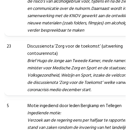
de risico’s van alcoholgebruik voor, tijdens en na de zw
en communicatie over de nulnorm. Daarnaast wordt in
samenwerking met de KNOV gewerkt aan de ontwikkeli
nieuwe materialen (zoals folders, filmpjes) om alcoholge
verder bespreekbaar te maken
23
Discussienota ‘Zorg voor de toekomst’ (uitwerking
contourennota)
Brief Hugo de Jonge aan Tweede Kamer, mede namens 
minister voor Medische Zorg en Sport en de staatssecret
Volksgezondheid, Welzijn en Sport, inzake de veldconsu
de discussienota ‘Zorg voor de Toekomst’ welke vanwe
coronacrisis medio december start.
5
Motie ingediend door leden Bergkamp en Tellegen
Ingediende motie:
Verzoek aan de regering eens per halfjaar te rapportere
stand van zaken rondom de invoering van het landelijke