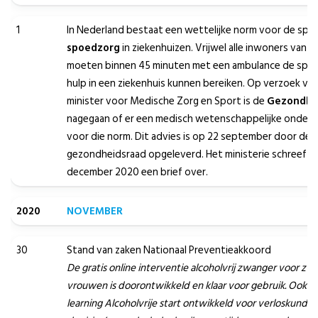
1
In Nederland bestaat een wettelijke norm voor de spre
spoedzorg
in ziekenhuizen. Vrijwel alle inwoners van 
moeten binnen 45 minuten met een ambulance de spo
hulp in een ziekenhuis kunnen bereiken. Op verzoek va
minister voor Medische Zorg en Sport is de
Gezondhe
nagegaan of er een medisch wetenschappelijke onderb
voor die norm. Dit advies is op 22 september door de
gezondheidsraad opgeleverd. Het ministerie schreef er
december 2020 een brief over.
2020
NOVEMBER
30
Stand van zaken Nationaal Preventieakkoord
De gratis online interventie alcoholvrij zwanger voor z
vrouwen is doorontwikkeld en klaar voor gebruik. Ook is
learning Alcoholvrije start ontwikkeld voor verloskundig