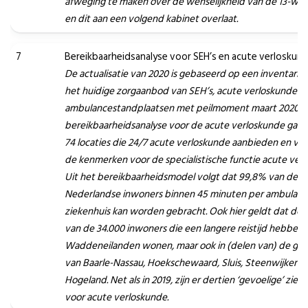
afweging te maken over de wenselijkheid van de 13-we
en dit aan een volgend kabinet overlaat.
7
Bereikbaarheidsanalyse voor SEH’s en acute verloskun
De actualisatie van 2020 is gebaseerd op een inventarisa
het huidige zorgaanbod van SEH’s, acute verloskunde e
ambulancestandplaatsen met peilmoment maart 2020. 
bereikbaarheidsanalyse voor de acute verloskunde gaat 
74 locaties die 24/7 acute verloskunde aanbieden en vo
de kenmerken voor de specialistische functie acute verl
Uit het bereikbaarheidsmodel volgt dat 99,8% van de
Nederlandse inwoners binnen 45 minuten per ambulance
ziekenhuis kan worden gebracht. Ook hier geldt dat de
van de 34.000 inwoners die een langere reistijd hebben
Waddeneilanden wonen, maar ook in (delen van) de g
van Baarle-Nassau, Hoekschewaard, Sluis, Steenwijkerla
Hogeland. Net als in 2019, zijn er dertien ‘gevoelige’ zie
voor acute verloskunde.