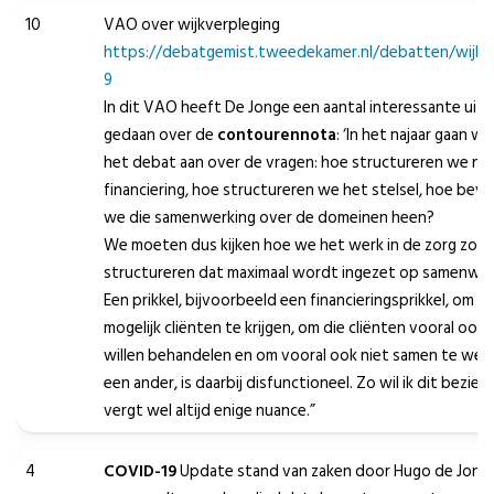
10
VAO over wijkverpleging
https://debatgemist.tweedekamer.nl/debatten/wijkve
9
In dit VAO heeft De Jonge een aantal interessante uit
gedaan over de
contourennota
: ‘In het najaar gaan w
het debat aan over de vragen: hoe structureren we no
financiering, hoe structureren we het stelsel, hoe bev
we die samenwerking over de domeinen heen?
We moeten dus kijken hoe we het werk in de zorg zo 
structureren dat maximaal wordt ingezet op samenwer
Een prikkel, bijvoorbeeld een financieringsprikkel, om ze
mogelijk cliënten te krijgen, om die cliënten vooral ook z
willen behandelen en om vooral ook niet samen te wer
een ander, is daarbij disfunctioneel. Zo wil ik dit bezien,
vergt wel altijd enige nuance.”
4
COVID-19
Update stand van zaken door Hugo de Jonge