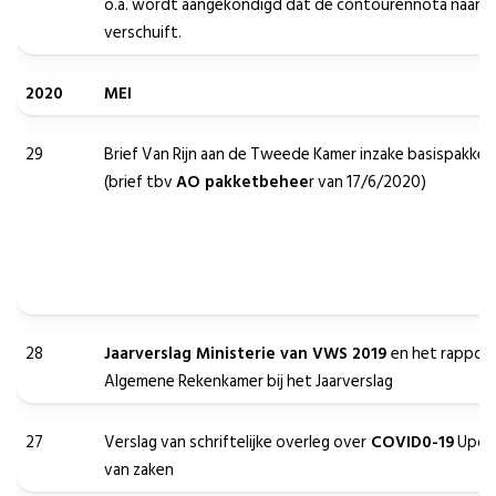
o.a. wordt aangekondigd dat de contourennota naar he
verschuift.
2020
MEI
29
Brief Van Rijn aan de Tweede Kamer inzake basispakke
(brief tbv
AO pakketbehee
r van 17/6/2020)
28
Jaarverslag Ministerie van VWS 2019
en het rappor
Algemene Rekenkamer bij het Jaarverslag
27
Verslag van schriftelijke overleg over
COVID0-19
Upda
van zaken