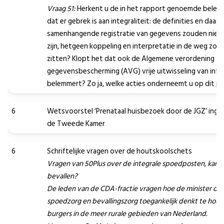
Vraag 51:
Herkent u de in het rapport genoemde belem
dat er gebrek is aan integraliteit: de definities en daar
samenhangende registratie van gegevens zouden niet 
zijn, hetgeen koppeling en interpretatie in de weg zou
zitten? Klopt het dat ook de Algemene verordening
gegevensbescherming (AVG) vrije uitwisseling van info
belemmert? Zo ja, welke acties onderneemt u op dit p
6
Wetsvoorstel ‘Prenataal huisbezoek door de JGZ’ inged
de Tweede Kamer
6
Schriftelijke vragen over de houtskoolschets
Vragen van 50Plus over de integrale spoedposten, kan j
bevallen?
De leden van de CDA-fractie vragen hoe de minister de
spoedzorg en bevallingszorg toegankelijk denkt te hou
burgers in de meer rurale gebieden van Nederland.