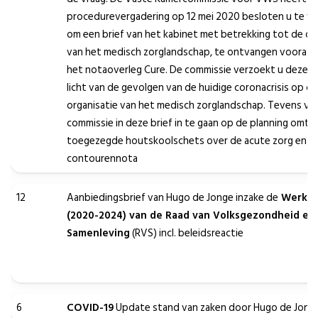
procedurevergadering op 12 mei 2020 besloten u te v
om een brief van het kabinet met betrekking tot de or
van het medisch zorglandschap, te ontvangen voorafg
het notaoverleg Cure. De commissie verzoekt u deze br
licht van de gevolgen van de huidige coronacrisis op de
organisatie van het medisch zorglandschap. Tevens vr
commissie in deze brief in te gaan op de planning omtr
toegezegde houtskoolschets over de acute zorg en d
contourennota
12
Aanbiedingsbrief van Hugo de Jonge inzake de
Werkag
(2020-2024) van de Raad van Volksgezondheid en
Samenleving
(RVS) incl. beleidsreactie
6
COVID-19
Update stand van zaken door Hugo de Jong