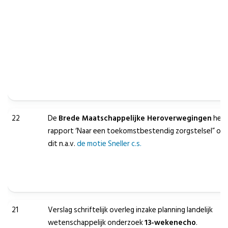
22
De
Brede Maatschappelijke Heroverwegingen
heef
rapport ‘Naar een toekomstbestendig zorgstelsel” opg
dit n.a.v.
de motie Sneller c.s.
21
Verslag schriftelijk overleg inzake planning landelijk
wetenschappelijk onderzoek
13-wekenecho
.