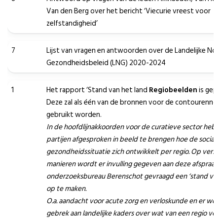
Van den Berg over het bericht ‘Viecurie vreest voor
zelfstandigheid’
7
Lijst van vragen en antwoorden over de Landelijke Not
Gezondheidsbeleid (LNG) 2020-2024
1
Het rapport ‘Stand van het land
Regiobeelden
is gepu
Deze zal als één van de bronnen voor de contourennot
gebruikt worden.
In de hoofdlijnakkoorden voor de curatieve sector heb
partijen afgesproken in beeld te brengen hoe de sociale
gezondheidssituatie zich ontwikkelt per regio. Op versc
manieren wordt er invulling gegeven aan deze afspraak,
onderzoeksbureau Berenschot gevraagd een ‘stand van 
op te maken.
O.a. aandacht voor acute zorg en verloskunde en er word
gebrek aan landelijke kaders over wat van een regio ve