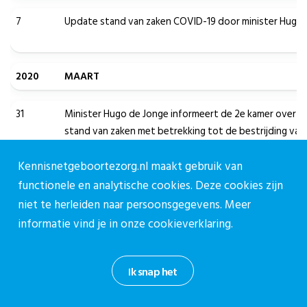
7
Update stand van zaken COVID-19 door minister Hugo 
2020
MAART
31
Minister Hugo de Jonge informeert de 2e kamer over de
stand van zaken met betrekking tot de bestrijding va
Kennisnetgeboortezorg.nl maakt gebruik van
functionele en analytische cookies. Deze cookies zijn
niet te herleiden naar persoonsgegevens. Meer
informatie vind je in onze
cookieverklaring.
4
Toezegging eigen betalingen
Ik snap het
2020
FEBRUARI