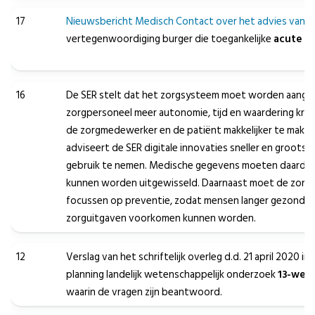
17
Nieuwsbericht Medisch Contact over het advies van 
vertegenwoordiging burger die toegankelijke
acute z
16
De SER stelt dat het zorgsysteem moet worden aangep
zorgpersoneel meer autonomie, tijd en waardering krij
de zorgmedewerker en de patiënt makkelijker te maken
adviseert de SER digitale innovaties sneller en grootsch
gebruik te nemen. Medische gegevens moeten daardoor
kunnen worden uitgewisseld. Daarnaast moet de zorg z
focussen op preventie, zodat mensen langer gezond bl
zorguitgaven voorkomen kunnen worden.
12
Verslag van het schriftelijk overleg d.d. 21 april 2020 in
planning landelijk wetenschappelijk onderzoek
13-wek
waarin de vragen zijn beantwoord.