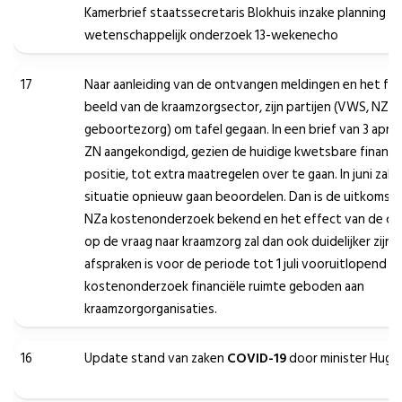
Kamerbrief staatssecretaris Blokhuis inzake planning lan
wetenschappelijk onderzoek 13-wekenecho
17
Naar aanleiding van de ontvangen meldingen en het fin
beeld van de kraamzorgsector, zijn partijen (VWS, NZa,
geboortezorg) om tafel gegaan. In een brief van 3 april j
ZN aangekondigd, gezien de huidige kwetsbare financi
positie, tot extra maatregelen over te gaan. In juni zal 
situatie opnieuw gaan beoordelen. Dan is de uitkomst 
NZa kostenonderzoek bekend en het effect van de cor
op de vraag naar kraamzorg zal dan ook duidelijker zijn
afspraken is voor de periode tot 1 juli vooruitlopend o
kostenonderzoek financiële ruimte geboden aan
kraamzorgorganisaties.
16
Update stand van zaken
COVID-19
door minister Hugo