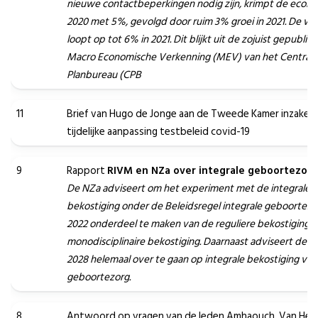
nieuwe contactbeperkingen nodig zijn, krimpt de econo
2020 met 5%, gevolgd door ruim 3% groei in 2021. De we
loopt op tot 6% in 2021. Dit blijkt uit de zojuist gepublic
Macro Economische Verkenning (MEV) van het Centraal
Planbureau (CPB
11
Brief van Hugo de Jonge aan de Tweede Kamer inzake 
tijdelijke aanpassing testbeleid covid-19
9
Rapport
RIVM en NZa over integrale geboortezorg
De NZa adviseert om het experiment met de integrale
bekostiging onder de Beleidsregel integrale geboortezo
2022 onderdeel te maken van de reguliere bekostiging n
monodisciplinaire bekostiging.
Daarnaast adviseert de N
2028 helemaal over te gaan op integrale bekostiging van
geboortezorg.
8
Antwoord op vragen van de leden Amhaouch, Van Helv