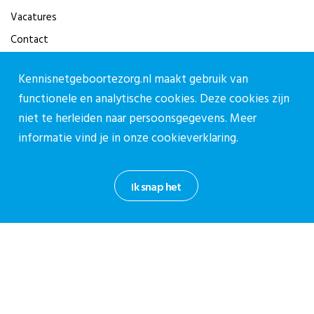
Vacatures
Contact
Contact
Kennisnetgeboortezorg.nl maakt gebruik van
functionele en analytische cookies. Deze cookies zijn
Contactpagina
niet te herleiden naar persoonsgegevens. Meer
030-27 39 786
informatie vind je in onze
cookieverklaring.
cpz@stichtingcpz.nl
Mercatorlaan 1200, 3528 BL Utrecht
Ik snap het
Blijf op de hoogte
Meld je aan voor onze nieuwsbrief.
Aanmelden nieuwsbrief