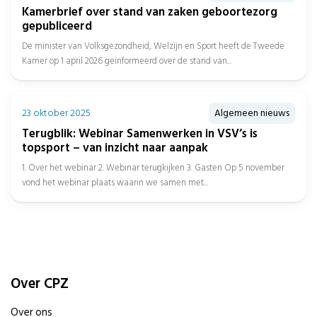
Kamerbrief over stand van zaken geboortezorg
gepubliceerd
De minister van Volksgezondheid, Welzijn en Sport heeft de Tweede
Kamer op 1 april 2026 geïnformeerd over de stand van...
23 oktober 2025
Algemeen nieuws
Terugblik: Webinar Samenwerken in VSV’s is
topsport – van inzicht naar aanpak
1. Over het webinar 2. Webinar terugkijken 3. Gasten Op 5 november
vond het webinar plaats waarin we samen met...
Over CPZ
Over ons