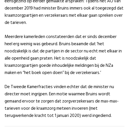
eensgezind op eerder gemaakte afspraken: Tijdens het AO van
december 2019 had minister Bruins immers ook al toegezegd dat
kraamzorgpartijen en verzekeraars met elkaar gaan spreken over
de tarieven.
Meerdere kamerleden constateerden dat er sinds december
heel erg weinig was gebeurd. Bruins beaamde dat ‘het
noodzakelijk is dat de partijen in de sector nu echt met elkaar in
alle openheid gaan praten. Het is noodzakelijk dat
kraamzorgpartijen goede inhoudelijke meldingen bij de NZa
maken en “het boek open doen” bij de verzekeraars.’
De Tweede Kamerfracties vinden echter dat de minister nu
directer moet ingrijpen. Een motie waarmee Bruins wordt
gemaand ervoor te zorgen dat zorgverzekeraars de max-max-
tarieven voor de kraamzorg meteen invoeren (met
terugwerkende kracht tot 1 januari 2020) werd ingediend.