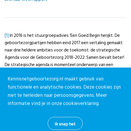
[1]
In 2016 is het stuurgroepadvies ‘Een Goed Begin herijkt. De
geboortezorgpartijen hebben eind 2017 een vertaling gemaakt
naar drie heldere ambities voor de toekomst: de strategische
Agenda voor de Geboortezorg 2018-2022: Samen bevalt beter!
De strategische agenda is momenteel onderwerp van een
zorgvuldige Midterm Review.
Kennisnetgeboortezorg.nl maakt gebruik van
[2]
De ZIG wordt momenteel geëvalueerd door
functionele en analytische cookies. Deze cookies zijn
geboortezorgpartijen onder regie van het CPZ.
niet te herleiden naar persoonsgegevens. Meer
informatie vind je in onze
cookieverklaring.
Ik snap het
Deel via: