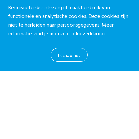
Kennisnetgeboortezorg.nl maakt gebruik van
functionele en analytische cookies. Deze cookies zijn
Deel via:
niet te herleiden naar persoonsgegevens. Meer
informatie vind je in onze
cookieverklaring.
Ik snap het
Lees ook
27 februari 2025
Vluchtelingen
Actualisatie Ketenrichtlijn
geboortezorg asielzoeksters
In oktober 2024 is de geactualiseerde 'Ketenrichtlijn
Geboortezorg Asielzoeksters' uitgebracht. Deze
richtlijn, oorspronkelijk opgesteld in 2010, is
ontwikkeld in samenwerking...
19 december 2024
Vluchtelingen