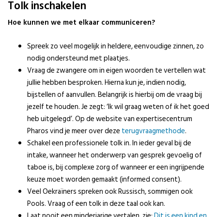
Tolk inschakelen
Hoe kunnen we met elkaar communiceren?
Spreek zo veel mogelijk in heldere, eenvoudige zinnen, zo
nodig ondersteund met plaatjes.
Vraag de zwangere om in eigen woorden te vertellen wat
jullie hebben besproken. Hierna kun je, indien nodig,
bijstellen of aanvullen. Belangrijk is hierbij om de vraag bij
jezelf te houden. Je zegt: ‘Ik wil graag weten of ik het goed
heb uitgelegd’. Op de website van expertisecentrum
Pharos vind je meer over deze
terugvraagmethode
.
Schakel een professionele tolk in. In ieder geval bij de
intake, wanneer het onderwerp van gesprek gevoelig of
taboe is, bij complexe zorg of wanneer er een ingrijpende
keuze moet worden gemaakt (informed consent).
Veel Oekraïners spreken ook Russisch, sommigen ook
Pools. Vraag of een tolk in deze taal ook kan.
Laat nooit een minderjarige vertalen
, zie:
Dit is een kind en