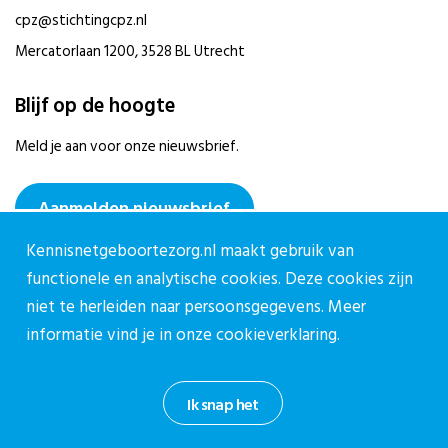
cpz@stichtingcpz.nl
Mercatorlaan 1200, 3528 BL Utrecht
Blijf op de hoogte
Meld je aan voor onze nieuwsbrief.
Aanmelden nieuwsbrief
Kennisnetgeboortezorg.nl maakt gebruik van
functionele en analytische cookies. Deze cookies zijn
niet te herleiden naar persoonsgegevens. Meer
informatie vind je in onze
cookieverklaring.
Privacy reglement CPZ
Cookieverklaring
Ik snap het
Informatiebeveiligingsbeleid
Disclaimer