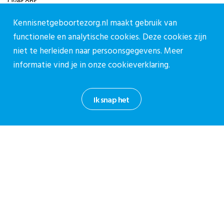
Over ons
Vacatures
Kennisnetgeboortezorg.nl maakt gebruik van
Contact
functionele en analytische cookies. Deze cookies zijn
niet te herleiden naar persoonsgegevens. Meer
Contact
informatie vind je in onze
cookieverklaring.
Contactpagina
030-27 39 786
Ik snap het
cpz@stichtingcpz.nl
Mercatorlaan 1200, 3528 BL Utrecht
Blijf op de hoogte
Meld je aan voor onze nieuwsbrief.
Aanmelden nieuwsbrief