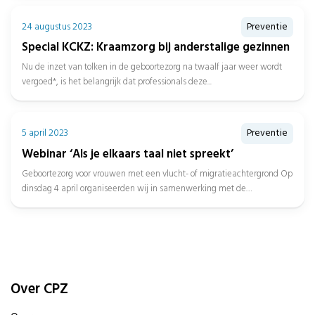
ontwikkeld in samenwerking...
24 augustus 2023
Preventie
Special KCKZ: Kraamzorg bij anderstalige gezinnen
Nu de inzet van tolken in de geboortezorg na twaalf jaar weer wordt
vergoed*, is het belangrijk dat professionals deze...
5 april 2023
Preventie
Webinar ‘Als je elkaars taal niet spreekt’
Geboortezorg voor vrouwen met een vlucht- of migratieachtergrond Op
dinsdag 4 april organiseerden wij in samenwerking met de
Patiëntenfederatie, van...
Over CPZ