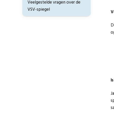
Veelgestelde vragen over de
VSV-spiegel
V
D
o
I
J
s
s