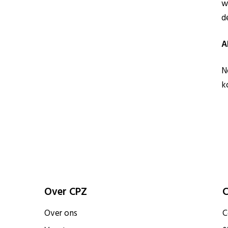
w
d
A
N
k
Over CPZ
C
Over ons
C