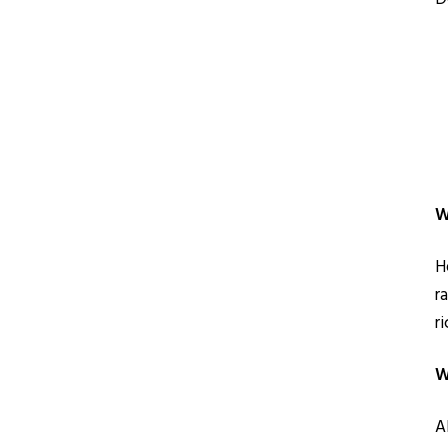
W
H
r
r
W
A