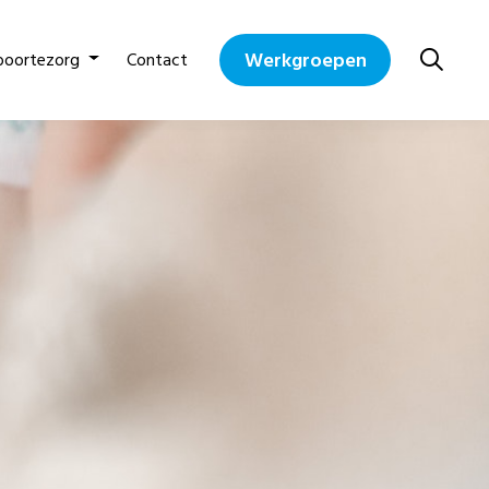
Werkgroepen
boortezorg
Contact