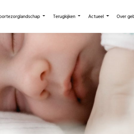
oortezorglandschap
Terugkijken
Actueel
Over ge