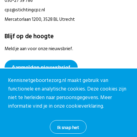
030-27 39 786
cpz@stichtingcpz.nl
Mercatorlaan 1200, 3528 BL Utrecht
Blijf op de hoogte
Meld je aan voor onze nieuwsbrief.
Aanmelden nieuwsbrief
Kennisnetgeboortezorg.nl maakt gebruik van
functionele en analytische cookies. Deze cookies zijn
niet te herleiden naar persoonsgegevens. Meer
informatie vind je in onze
cookieverklaring.
Privacy reglement CPZ
Cookieverklaring
Ik snap het
Informatiebeveiligingsbeleid
Disclaimer