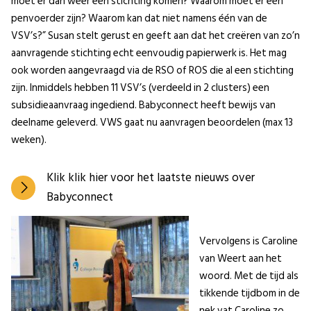
moet er dan weer een stichting komen? Waarom moet er een
penvoerder zijn? Waarom kan dat niet namens één van de
VSV’s?” Susan stelt gerust en geeft aan dat het creëren van zo’n
aanvragende stichting echt eenvoudig papierwerk is. Het mag
ook worden aangevraagd via de RSO of ROS die al een stichting
zijn. Inmiddels hebben 11 VSV’s (verdeeld in 2 clusters) een
subsidieaanvraag ingediend. Babyconnect heeft bewijs van
deelname geleverd. VWS gaat nu aanvragen beoordelen (max 13
weken).
Klik klik hier voor het laatste nieuws over
Babyconnect
Vervolgens is Caroline
van Weert aan het
woord. Met de tijd als
tikkende tijdbom in de
nek vat Caroline zo