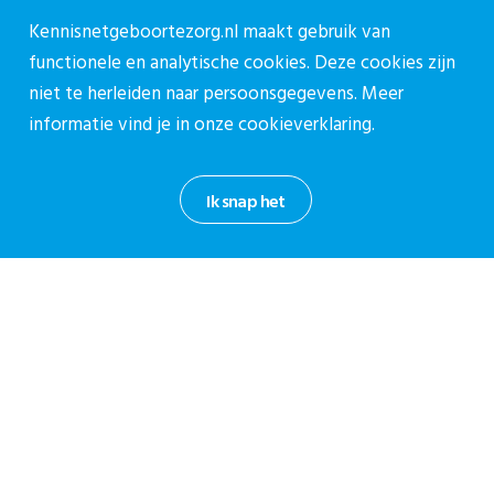
Kennisnetgeboortezorg.nl maakt gebruik van
functionele en analytische cookies. Deze cookies zijn
niet te herleiden naar persoonsgegevens. Meer
informatie vind je in onze
cookieverklaring.
Over CPZ
Over ons
Ik snap het
Vacatures
Contact
Contact
Contactpagina
030-27 39 786
cpz@stichtingcpz.nl
Mercatorlaan 1200, 3528 BL Utrecht