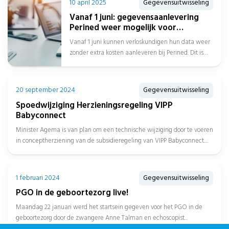
10 april 2025
Gegevensuitwisseling
Vanaf 1 juni: gegevensaanlevering
Perined weer mogelijk voor
verloskundigen
Vanaf 1 juni kunnen verloskundigen hun data weer
zonder extra kosten aanleveren bij Perined. Dit is
goed nieuws voor de...
20 september 2024
Gegevensuitwisseling
Spoedwijziging Herzieningsregeling VIPP
Babyconnect
Minister Agema is van plan om een technische wijziging door te voeren
in conceptherziening van de subsidieregeling van VIPP Babyconnect....
1 februari 2024
Gegevensuitwisseling
PGO in de geboortezorg live!
Maandag 22 januari werd het startsein gegeven voor het PGO in de
geboortezorg door de zwangere Anne Talman en echoscopist...