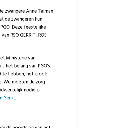
 de zwangere Anne Talman
dat de zwangeren hun
 PGO. Deze feestelijke
p van RSO GERRIT, ROS
het Ministerie van
ns het belang van PGO’s.
id te hebben, het is ook
toe. We moeten de zorg
adwerkelijk nodig is.
 Gerrit
.
om de voordelen van het