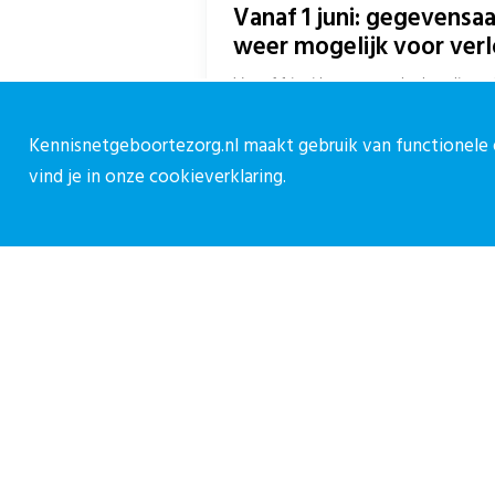
Vanaf 1 juni: gegevensa
weer mogelijk voor ver
Vanaf 1 juni kunnen verloskundige
extra kosten aanleveren bij Perined
de...
Kennisnetgeboortezorg.nl maakt gebruik van functionele e
vind je in onze
cookieverklaring.
Over CPZ
C
Over ons
C
Vacatures
0
Contact
c
M