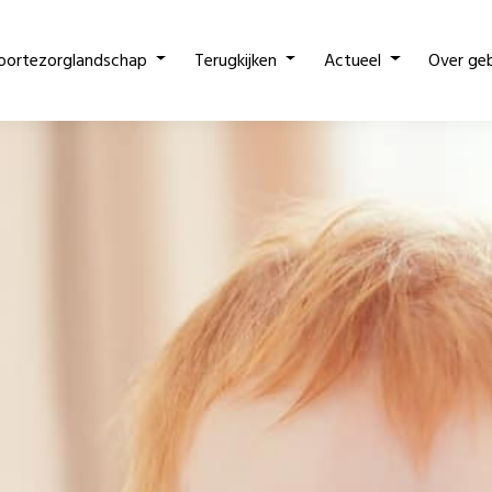
oortezorglandschap
Terugkijken
Actueel
Over ge