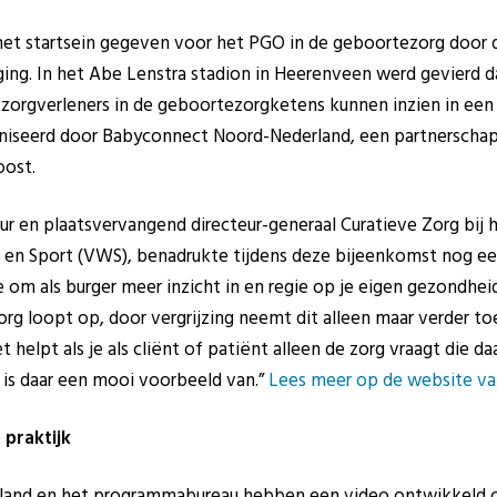
het startsein gegeven voor het PGO in de geboortezorg door
ging. In het Abe Lenstra stadion in Heerenveen werd gevierd 
zorgverleners in de geboortezorgketens kunnen inzien in een
niseerd door Babyconnect Noord-Nederland, een partnerscha
oost.
eur en plaatsvervangend directeur-generaal Curatieve Zorg bij 
 en Sport (VWS), benadrukte tijdens deze bijeenkomst nog ee
xe om als burger meer inzicht in en regie op je eigen gezondhe
org loopt op, door vergrijzing neemt dit alleen maar verder 
t helpt als je als cliënt of patiënt alleen de zorg vraagt die da
 is daar een mooi voorbeeld van.”
Lees meer op de website van
 praktijk
rland en het programmabureau hebben een video ontwikkeld 