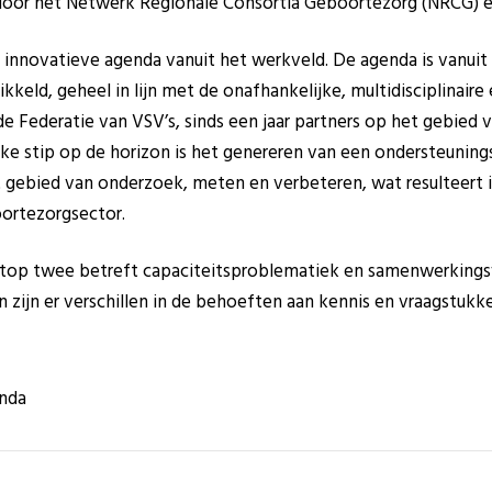
d door het Netwerk Regionale Consortia Geboortezorg (NRCG) e
n innovatieve agenda vanuit het werkveld. De agenda is vanui
ikkeld, geheel in lijn met de onafhankelijke, multidisciplinaire
 Federatie van VSV’s, sinds een jaar partners op het gebied v
e stip op de horizon is het genereren van een ondersteuningss
 gebied van onderzoek, meten en verbeteren, wat resulteert i
ortezorgsector.
 top twee betreft capaciteitsproblematiek en samenwerking
 zijn er verschillen in de behoeften aan kennis en vraagstukke
enda