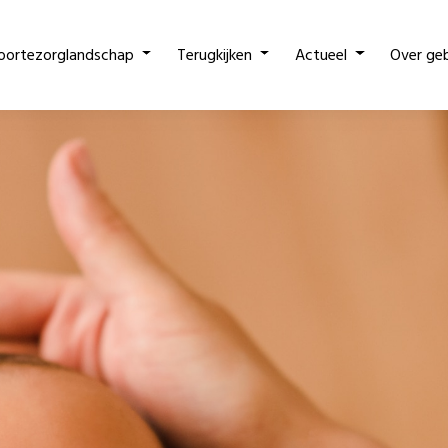
oortezorglandschap
Terugkijken
Actueel
Over ge