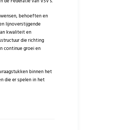
n de Federatie van VSV’s.
t wensen, behoeften en
 en lijnoverstijgende
an kwaliteit en
tructuur die richting
n continue groei en
svraagstukken binnen het
n die er spelen in het