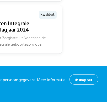
Kwaliteit
ren Integrale
lagjaar 2024
t Zorginstituut Nederland de
ntegrale geboortezorg over
d, met daarbij de...
aar persoonsgegevens. Meer informatie
Ik snap het
hoogte
or onze nieuwsbrief.
 nieuwsbrief