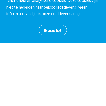
functionele en analytische cookies. Deze cookies zijn
030-27 39 786
niet te herleiden naar persoonsgegevens. Meer
cpz@stichtingcpz.nl
informatie vind je in onze
cookieverklaring.
Mercatorlaan 1200, 3528 BL Utrecht
Ik snap het
Blijf op de hoogte
Meld je aan voor onze nieuwsbrief.
Aanmelden nieuwsbrief
Privacy reglement CPZ
Cookieverklaring