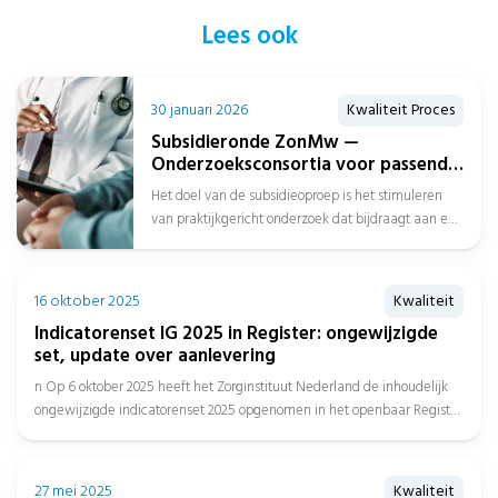
Lees ook
30 januari 2026
Kwaliteit Proces
Subsidieronde ZonMw —
Onderzoeksconsortia voor passend
zorgaanbod over de gehele
Het doel van de subsidieoproep is het stimuleren
zorgketen
van praktijkgericht onderzoek dat bijdraagt aan een
beter passend zorgaanbod over de...
16 oktober 2025
Kwaliteit
Indicatorenset IG 2025 in Register: ongewijzigde
set, update over aanlevering
n Op 6 oktober 2025 heeft het Zorginstituut Nederland de inhoudelijk
ongewijzigde indicatorenset 2025 opgenomen in het openbaar Register
en...
27 mei 2025
Kwaliteit