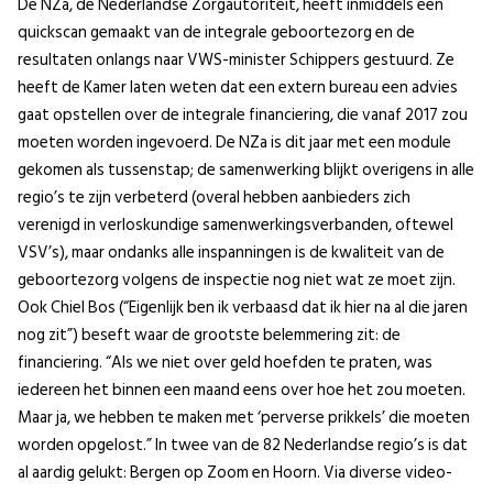
De NZa, de Nederlandse Zorgautoriteit, heeft inmiddels een
quickscan gemaakt van de integrale geboortezorg en de
resultaten onlangs naar VWS-minister Schippers gestuurd. Ze
heeft de Kamer laten weten dat een extern bureau een advies
gaat opstellen over de integrale financiering, die vanaf 2017 zou
moeten worden ingevoerd. De NZa is dit jaar met een module
gekomen als tussenstap; de samenwerking blijkt overigens in alle
regio’s te zijn verbeterd (overal hebben aanbieders zich
verenigd in verloskundige samenwerkingsverbanden, oftewel
VSV’s), maar ondanks alle inspanningen is de kwaliteit van de
geboortezorg volgens de inspectie nog niet wat ze moet zijn.
Ook Chiel Bos (“Eigenlijk ben ik verbaasd dat ik hier na al die jaren
nog zit”) beseft waar de grootste belemmering zit: de
financiering. “Als we niet over geld hoefden te praten, was
iedereen het binnen een maand eens over hoe het zou moeten.
Maar ja, we hebben te maken met ‘perverse prikkels’ die moeten
worden opgelost.” In twee van de 82 Nederlandse regio’s is dat
al aardig gelukt: Bergen op Zoom en Hoorn. Via diverse video-