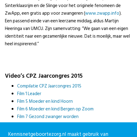
Sinterklaasrijm en de Slinge voor het originele fenomeen de
ZwApp, een gratis app voor zwangeren (
www.zwapp.info
).
Een passend einde van een leerzame middag, aldus Martijn
Heeringa van UMCU. Zijn samenvatting: “We gaan van een eigen
identiteit naar een gezamenlijke nieuwe. Dat is moeilijk, maar wel
heel inspirerend.”
Video’s CPZ Jaarcongres 2015
Compilatie CPZ Jaarcongres 2015
Film 1 Leader
Film 5 Moeder en kind Hoorn
Film 6 Moeder en kind Bergen op Zoom
Film 7 Gezond zwanger worden
Film 8 Zwangere informeren
Film 9 Samen verantwoordelijk Bergen op Zoom
Kennisnetgeboortezorg.nl maakt gebruik van