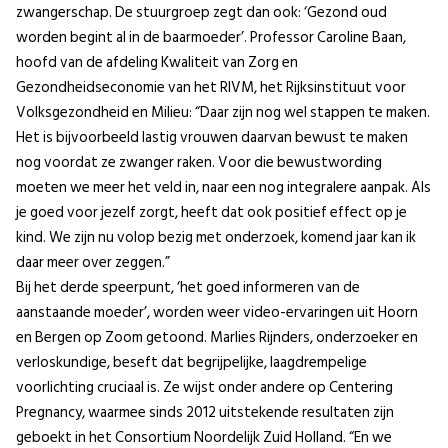
zwangerschap. De stuurgroep zegt dan ook: ‘Gezond oud
worden begint al in de baarmoeder’. Professor Caroline Baan,
hoofd van de afdeling Kwaliteit van Zorg en
Gezondheidseconomie van het RIVM, het Rijksinstituut voor
Volksgezondheid en Milieu: “Daar zijn nog wel stappen te maken.
Het is bijvoorbeeld lastig vrouwen daarvan bewust te maken
nog voordat ze zwanger raken. Voor die bewustwording
moeten we meer het veld in, naar een nog integralere aanpak. Als
je goed voor jezelf zorgt, heeft dat ook positief effect op je
kind. We zijn nu volop bezig met onderzoek, komend jaar kan ik
daar meer over zeggen.”
Bij het derde speerpunt, ‘het goed informeren van de
aanstaande moeder’, worden weer video-ervaringen uit Hoorn
en Bergen op Zoom getoond. Marlies Rijnders, onderzoeker en
verloskundige, beseft dat begrijpelijke, laagdrempelige
voorlichting cruciaal is. Ze wijst onder andere op Centering
Pregnancy, waarmee sinds 2012 uitstekende resultaten zijn
geboekt in het Consortium Noordelijk Zuid Holland. “En we