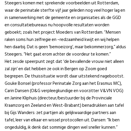
Steegers komen met sprekende voorbeelden uit Rotterdam,
waar de perinatale sterfte vijf jaar geleden nog veel hoger lag en
in samenwerking met de gemeente en organisaties als de GGD
en consultatiebureaus nu hoopvolle resultaten worden
geboekt; zoals het project Moeders van Rotterdam. “Mensen
raken soms hun zelfregie en –redzaamheid kwijt en wij helpen
hen daarbij. Dat is geen ‘bemoeizorg’, maar bekommerzorg,” aldus
Steegers. “Het gaat erom achter de voordeur te komen.”
Het zesde speerpunt zegt dat ‘de bevallende vrouw niet alleen
zal zijn’ en dat hebben ze ook in Bergen op Zoom goed
begrepen. De thuissituatie wordt daar uitstekend nagebootst.
Gouke Bonsel (professor Perinatale Zorg aan het Erasmus MC),
Carin Dansen (O&G verpleegkundige en voorzitter V&VN VOG)
en Janine Kliphuis (directeur/bestuurder bij de Provinciale
Kraamzorg en Zeeland en West-Brabant) benadrukken aan tafel
bij Gijs Wanders: zet partijen als gelijkwaardige partners aan
tafel, leer van elkaar en wissel protocollen uit. Dansen: “Ik ben
ongeduldig, ik denk dat sommige dingen wel sneller kunnen.”