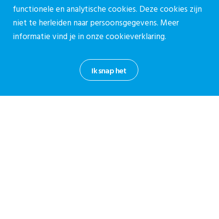
Film 10 Samen verantwoordelijk Hoorn
functionele en analytische cookies. Deze cookies zijn
Film 11 Achterstandsituaties
niet te herleiden naar persoonsgegevens. Meer
Film 12 Bevallende vrouw niet alleen
informatie vind je in onze
cookieverklaring.
Film 13 Tips voor congresgangers
Foto’s CPZ Jaarcongres 2015
Ik snap het
Link naar fotocompilatie CPZ Jaarcongres 2015
Deel via:
Lees ook