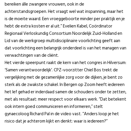
bereiken álle zwangere vrouwen, ook in de
achterstandsgroepen. Het vraagt wel wat inspanning, maar het
is de moeite waard. Een vroeggeboorte minder per praktijk en je
hebt de extra kosten er al uit.” Evelien Kabel, Coördinator
Regionaal Verloskundig Consortium Noordelijk Zuid-Holland en
Lid van de werkgroep multidisciplinaire voorlichting geeft aan
dat voorlichting een belangrijk onderdeel is van het managen van
verwachtingen van de cliënt.
Het vierde speerpunt raakt de kern van het congres in Hilversum:
‘Samen verantwoordelijk’. CPZ-voorzitter Chiel Bos trekt de
vergelijking met de gezamenlijke zorg voor de dijken, je bent zo
sterk als de zwakste schakel. In Bergen op Zoom heeft iedereen
het lef gehad er inderdaad samen de schouders onder te zetten,
met als resultaat: meer respect voor elkaars werk. “Dat betekent
ook intern goed communiceren en informeren,” stelt
gynaecoloog Richard Pal in de video vast. “Anders loop je het
risico dat je achterom kijkt en denkt: waar is iedereen?”