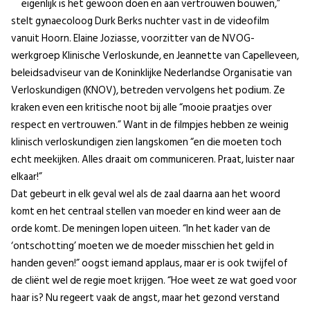
eigenlijk is het gewoon doen en aan vertrouwen bouwen,”
stelt gynaecoloog Durk Berks nuchter vast in de videofilm
vanuit Hoorn. Elaine Joziasse, voorzitter van de NVOG-
werkgroep Klinische Verloskunde, en Jeannette van Capelleveen,
beleidsadviseur van de Koninklijke Nederlandse Organisatie van
Verloskundigen (KNOV), betreden vervolgens het podium. Ze
kraken even een kritische noot bij alle “mooie praatjes over
respect en vertrouwen.” Want in de filmpjes hebben ze weinig
klinisch verloskundigen zien langskomen “en die moeten toch
echt meekijken. Alles draait om communiceren. Praat, luister naar
elkaar!”
Dat gebeurt in elk geval wel als de zaal daarna aan het woord
komt en het centraal stellen van moeder en kind weer aan de
orde komt. De meningen lopen uiteen. “In het kader van de
‘ontschotting’ moeten we de moeder misschien het geld in
handen geven!” oogst iemand applaus, maar er is ook twijfel of
de cliënt wel de regie moet krijgen. “Hoe weet ze wat goed voor
haar is? Nu regeert vaak de angst, maar het gezond verstand