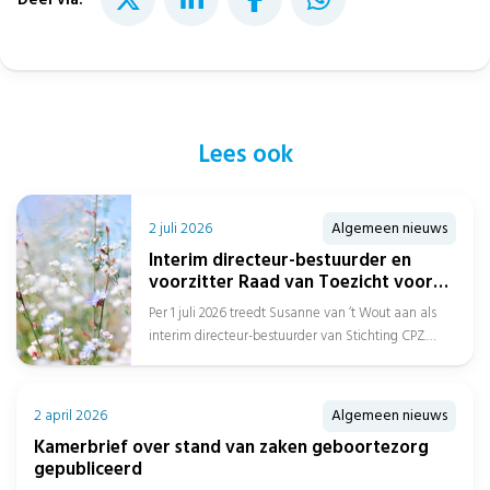
Lees ook
2 juli 2026
Algemeen nieuws
Interim directeur-bestuurder en
voorzitter Raad van Toezicht voor
Stichting CPZ
Per 1 juli 2026 treedt Susanne van ‘t Wout aan als
interim directeur-bestuurder van Stichting CPZ.
Daarnaast is Afien Spreen...
2 april 2026
Algemeen nieuws
Kamerbrief over stand van zaken geboortezorg
gepubliceerd