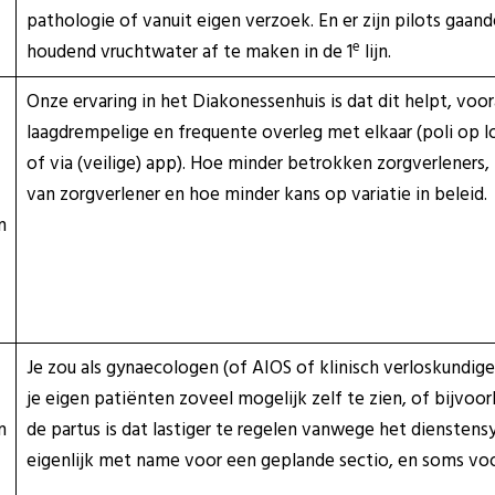
pathologie of vanuit eigen verzoek. En er zijn pilots ga
e
houdend vruchtwater af te maken in de 1
lijn.
Onze ervaring in het Diakonessenhuis is dat dit helpt, voor
laagdrempelige en frequente overleg met elkaar (poli op loc
of via (veilige) app). Hoe minder betrokken zorgverleners,
van zorgverlener en hoe minder kans op variatie in beleid.
n
Je zou als gynaecologen (of AIOS of klinisch verloskundi
je eigen patiënten zoveel mogelijk zelf te zien, of bijvoor
n
de partus is dat lastiger te regelen vanwege het dienstens
eigenlijk met name voor een geplande sectio, en soms voor