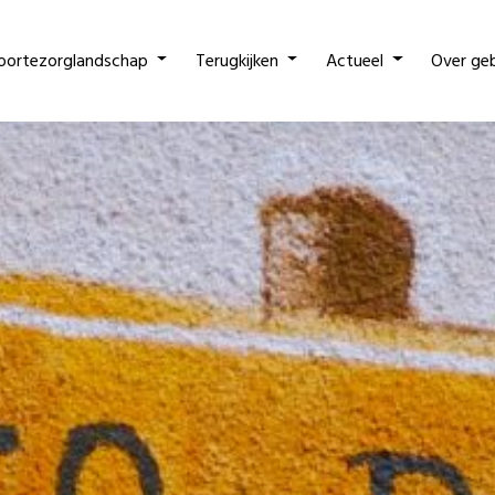
oortezorglandschap
Terugkijken
Actueel
Over ge