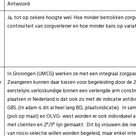
Antwoord
Ja, tot op zekere hoogte wel. Hoe minder betrokken zorg
continuïteit van zorgverlener en hoe minder kans op variati
m
In Groningen (UMCG) werken ze met een integraal zorgpad
e
Zwangeren kunnen daar kiezen voor begeleiding door de 2
eerstelijns verloskundige binnen een verlengde arm const
plaatsen in Nederland is dat ook zo met de indicatie antib
GBS. (In adam is dit al heel lang BD, plaatsindicatie). In
(poli op maat) en OLVG- west worden er ook individueel
e
e
met cliënten en 2
/3
lijn gemaakt. Dit bij vrouwen die ni
van risico-selectie willen worden begeleid, maar enkel inte