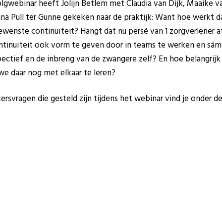
volgwebinar heeft Jolijn Betlem met Claudia van Dijk, Maaike va
 Pull ter Gunne gekeken naar de praktijk: Want hoe werkt da
enste continuïteit? Hangt dat nu persé van 1 zorgverlener af
ontinuïteit ook vorm te geven door in teams te werken en s
pectief en de inbreng van de zwangere zelf? En hoe belangrijk 
e daar nog met elkaar te leren?
rsvragen die gesteld zijn tijdens het webinar vind je onder de