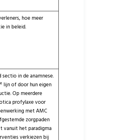
verleners, hoe meer
e in beleid.
 sectio in de anamnese.
e
lijn of door hun eigen
ructie. Op meerdere
iotica profylaxe voor
 samenwerking met AMC
 afgestemde zorgpaden
et vanuit het paradigma
rventies verkiezen bij