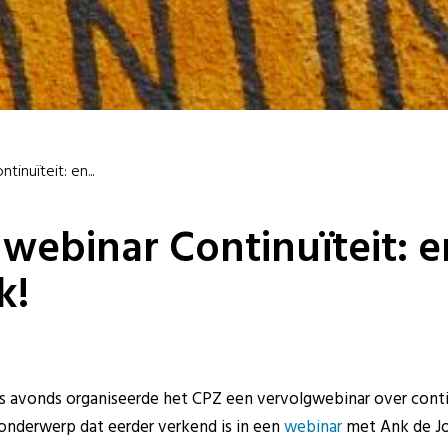
inuïteit: en...
 webinar Continuïteit: e
k!
 ’s avonds organiseerde het CPZ een vervolgwebinar over conti
nderwerp dat eerder verkend is in een
webinar
met Ank de Jo