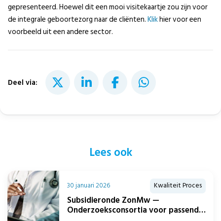
gepresenteerd. Hoewel dit een mooi visitekaartje zou zijn voor
de integrale geboortezorg naar de cliënten.
Klik
hier voor een
voorbeeld uit een andere sector.
Deel via:
Lees ook
30 januari 2026
Kwaliteit Proces
Subsidieronde ZonMw —
Onderzoeksconsortia voor passend
zorgaanbod over de gehele