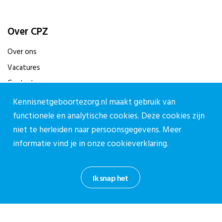
Over CPZ
Over ons
Vacatures
Contact
Kennisnetgeboortezorg.nl maakt gebruik van
Contact
functionele en analytische cookies. Deze cookies zijn
niet te herleiden naar persoonsgegevens. Meer
Contactpagina
informatie vind je in onze
cookieverklaring.
030-27 39 786
cpz@stichtingcpz.nl
Mercatorlaan 1200, 3528 BL Utrecht
Ik snap het
Blijf op de hoogte