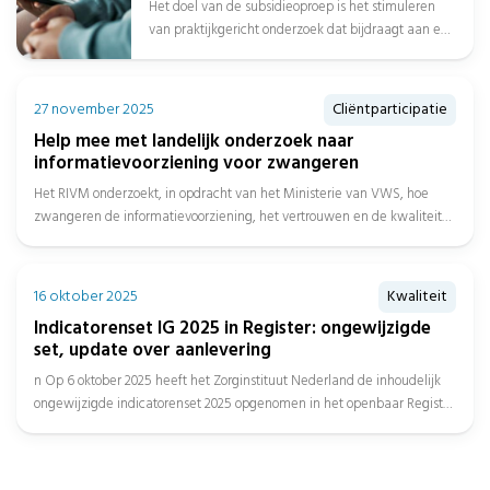
Het doel van de subsidieoproep is het stimuleren
zorgketen
van praktijkgericht onderzoek dat bijdraagt aan een
beter passend zorgaanbod over de...
27 november 2025
Cliëntparticipatie
Help mee met landelijk onderzoek naar
informatievoorziening voor zwangeren
Het RIVM onderzoekt, in opdracht van het Ministerie van VWS, hoe
zwangeren de informatievoorziening, het vertrouwen en de kwaliteit
van...
16 oktober 2025
Kwaliteit
Indicatorenset IG 2025 in Register: ongewijzigde
set, update over aanlevering
n Op 6 oktober 2025 heeft het Zorginstituut Nederland de inhoudelijk
ongewijzigde indicatorenset 2025 opgenomen in het openbaar Register
en...