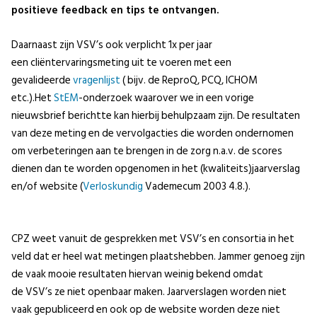
positieve feedback en tips te ontvangen.
Daarnaast zijn VSV’s ook verplicht 1x per jaar
een cliëntervaringsmeting uit te voeren met een
gevalideerde
vragenlijst
( bijv. de ReproQ, PCQ, ICHOM
etc.).Het
StEM
-onderzoek waarover we in een vorige
nieuwsbrief berichtte kan hierbij behulpzaam zijn. De resultaten
van deze meting en de vervolgacties die worden ondernomen
om verbeteringen aan te brengen in de zorg n.a.v. de scores
dienen dan te worden opgenomen in het (kwaliteits)jaarverslag
en/of website (
Verloskundig
Vademecum 2003 4.8.).
CPZ weet vanuit de gesprekken met VSV’s en consortia in het
veld dat er heel wat metingen plaatshebben. Jammer genoeg zijn
de vaak mooie resultaten hiervan weinig bekend omdat
de VSV’s ze niet openbaar maken. Jaarverslagen worden niet
vaak gepubliceerd en ook op de website worden deze niet