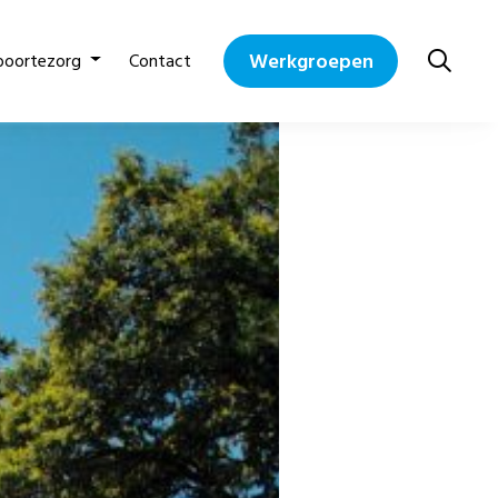
Werkgroepen
boortezorg
Contact