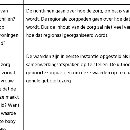
 van
De richtlijnen gaan over hoe de zorg, op basis v
chillen?
wordt. De regionale zorgpaden gaan over hoe dat
op
wordt. Dus de inhoud van de zorg zal niet veel ver
Groningen
hoe dat regionaal georganiseerd wordt.
nd?
k
De waarden zijn in eerste instantie opgesteld als
 zorg
samenwerkingsafspraken op te stellen. De uitnodig
 vooral,
geboortezorgpartijen om deze waarden op te ga
 vrouw
gehele geboortezorg
e dat de
uze maakt
eid? Want
e waarde
fte baby
lle