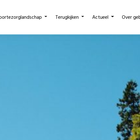
oortezorglandschap
Terugkijken
Actueel
Over ge