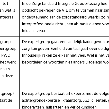
h tot
In de Zorgstandaard Integrale Geboortezorg heef
en wat is
opdracht gekregen de VIL om te vormen naar s
integraal
ondersteunend aan de zorgstandaard waarbij zo m
?
interprofessionele richtlijnen als basis dienen v
lokaal niveau.
kgroep
De expertgroep gaat een landelijk kader geven o
pertgroep
zorg kan geven. Eenheid van taal gaat over de digi
de PWD
Inhoudelijk raken ze elkaar niet veel. Wel is het 
 het werk
beoordelen of woorden niet anders uitgelegd wo
en van
en deze
rtgroep?
De expertgroep bestaat uit experts met de volg
taat de
achtergrondexpertise : kraamzorg, JGZ, cliënten,
kinderartsen, huisartsen en verloskundigen.