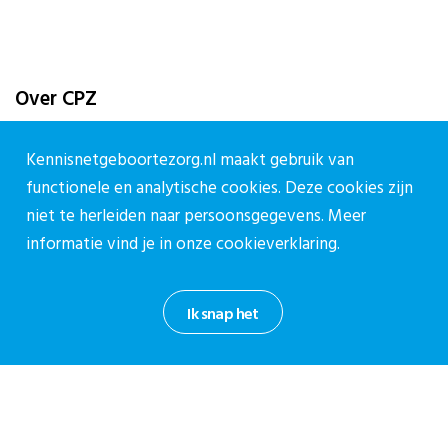
Over CPZ
Over ons
Kennisnetgeboortezorg.nl maakt gebruik van
Vacatures
functionele en analytische cookies. Deze cookies zijn
Contact
niet te herleiden naar persoonsgegevens. Meer
informatie vind je in onze
cookieverklaring.
Contact
Contactpagina
Ik snap het
030-27 39 786
cpz@stichtingcpz.nl
Mercatorlaan 1200, 3528 BL Utrecht
Blijf op de hoogte