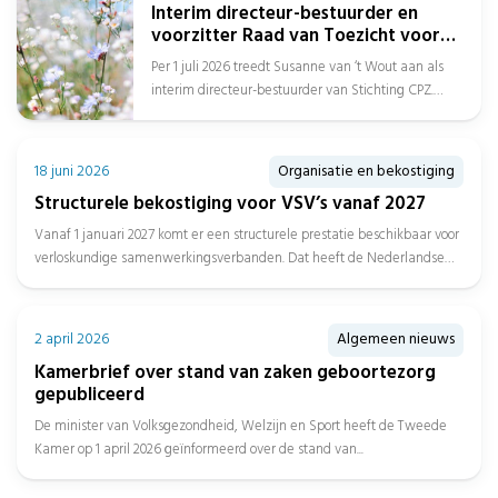
Interim directeur-bestuurder en
voorzitter Raad van Toezicht voor
Stichting CPZ
Per 1 juli 2026 treedt Susanne van ‘t Wout aan als
interim directeur-bestuurder van Stichting CPZ.
Daarnaast is Afien Spreen...
18 juni 2026
Organisatie en bekostiging
Structurele bekostiging voor VSV’s vanaf 2027
Vanaf 1 januari 2027 komt er een structurele prestatie beschikbaar voor
verloskundige samenwerkingsverbanden. Dat heeft de Nederlandse
Zorgautoriteit (NZa) bekendgemaakt....
2 april 2026
Algemeen nieuws
Kamerbrief over stand van zaken geboortezorg
gepubliceerd
De minister van Volksgezondheid, Welzijn en Sport heeft de Tweede
Kamer op 1 april 2026 geïnformeerd over de stand van...