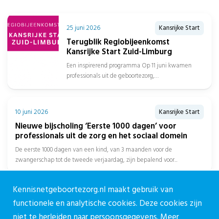
25 juni 2026
Kansrijke Start
Terugblik Regiobijeenkomst
Kansrijke Start Zuid-Limburg
Een inspirerend programma Op 11 juni kwamen
professionals uit de geboortezorg,
jeugdgezondheidszorg, sociaal domein, gemeenten
en het onderwijs samen in...
10 juni 2026
Kansrijke Start
Nieuwe bijscholing ‘Eerste 1000 dagen’ voor
professionals uit de zorg en het sociaal domein
De eerste 1000 dagen van een kind, van 3 maanden voor de
zwangerschap tot de tweede verjaardag, zijn bepalend voor...
Kennisnetgeboortezorg.nl maakt gebruik van
5 februari 2026
Kansrijke Start
functionele en analytische cookies. Deze cookies zijn
GGD Haaglanden: Onderzoek naar
niet te herleiden naar persoonsgegevens. Meer