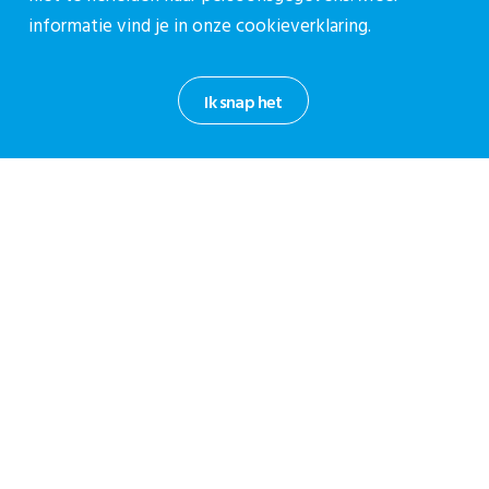
kinkhoestvaccinatie via de verloskundige
informatie vind je in onze
cookieverklaring.
De afgelopen jaren zijn er opnieuw uitbraken van kinkhoest, met
risico’s voor jonge baby’s. In Den Haag halen nog te...
Ik snap het
Over CPZ
Over ons
Vacatures
Contact
Contact
Contactpagina
030-27 39 786