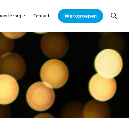
Werkgroepen
boortezorg
Contact