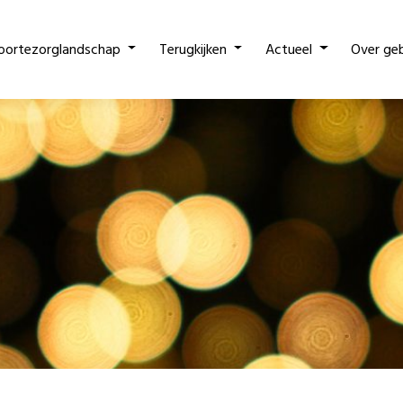
oortezorglandschap
Terugkijken
Actueel
Over ge