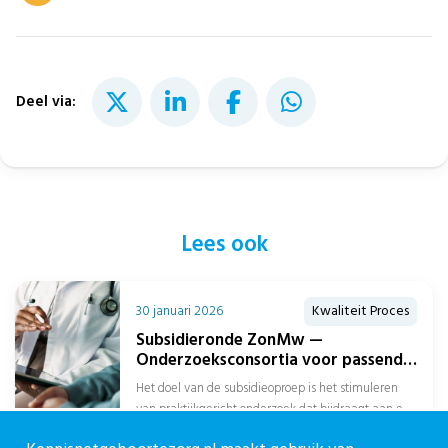
Deel via:
Lees ook
30 januari 2026
Kwaliteit Proces
Subsidieronde ZonMw —
Onderzoeksconsortia voor passend
zorgaanbod over de gehele
Het doel van de subsidieoproep is het stimuleren
zorgketen
van praktijkgericht onderzoek dat bijdraagt aan een
beter passend zorgaanbod over de...