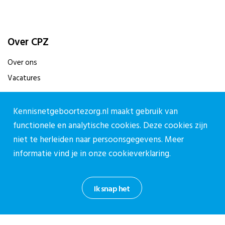
Over CPZ
Over ons
Vacatures
Contact
Kennisnetgeboortezorg.nl maakt gebruik van
Contact
functionele en analytische cookies. Deze cookies zijn
niet te herleiden naar persoonsgegevens. Meer
Contactpagina
informatie vind je in onze
cookieverklaring.
030-27 39 786
cpz@stichtingcpz.nl
Ik snap het
Mercatorlaan 1200, 3528 BL Utrecht
Blijf op de hoogte