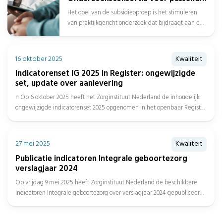
zorgaanbod over de gehele
Het doel van de subsidieoproep is het stimuleren
zorgketen
van praktijkgericht onderzoek dat bijdraagt aan een
beter passend zorgaanbod over de...
16 oktober 2025
Kwaliteit
Indicatorenset IG 2025 in Register: ongewijzigde
set, update over aanlevering
n Op 6 oktober 2025 heeft het Zorginstituut Nederland de inhoudelijk
ongewijzigde indicatorenset 2025 opgenomen in het openbaar Register
en...
27 mei 2025
Kwaliteit
Publicatie indicatoren Integrale geboortezorg
verslagjaar 2024
Op vrijdag 9 mei 2025 heeft Zorginstituut Nederland de beschikbare
indicatoren Integrale geboortezorg over verslagjaar 2024 gepubliceerd,
met daarbij de...