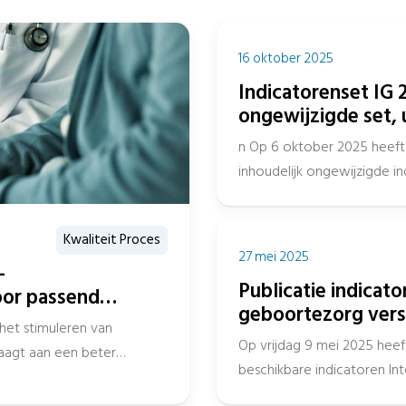
16 oktober 2025
Indicatorenset IG 2
ongewijzigde set, 
n Op 6 oktober 2025 heeft 
inhoudelijk ongewijzigde 
het openbaar Register en...
Kwaliteit Proces
27 mei 2025
—
Publicatie indicato
oor passend
geboortezorg vers
ele zorgketen
het stimuleren van
Op vrijdag 9 mei 2025 heef
raagt aan een beter
beschikbare indicatoren I
verslagjaar 2024 gepubliceer