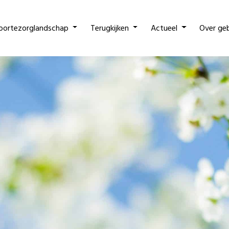
oortezorglandschap
Terugkijken
Actueel
Over ge