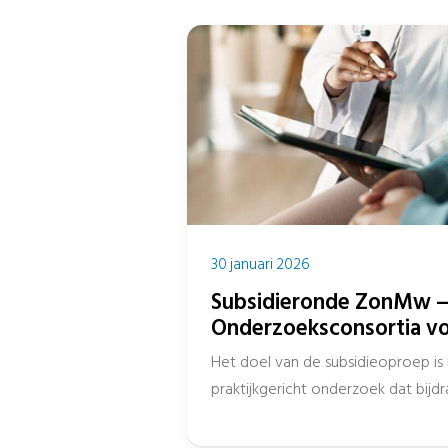
30 januari 2026
Subsidieronde ZonMw 
Onderzoeksconsortia v
zorgaanbod over de geh
Het doel van de subsidieoproep is 
praktijkgericht onderzoek dat bijd
passend zorgaanbod over de...