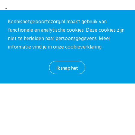
Over ons
Vacatures
Kennisnetgeboortezorg.nl maakt gebruik van
Contact
functionele en analytische cookies. Deze cookies zijn
niet te herleiden naar persoonsgegevens. Meer
Contact
informatie vind je in onze
cookieverklaring.
Contactpagina
030-27 39 786
Ik snap het
cpz@stichtingcpz.nl
Mercatorlaan 1200, 3528 BL Utrecht
Blijf op de hoogte
Meld je aan voor onze nieuwsbrief.
Aanmelden nieuwsbrief