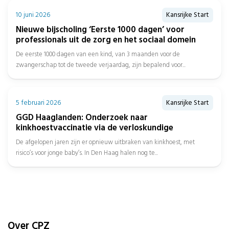
10 juni 2026
Kansrijke Start
Nieuwe bijscholing ‘Eerste 1000 dagen’ voor
professionals uit de zorg en het sociaal domein
De eerste 1000 dagen van een kind, van 3 maanden voor de
zwangerschap tot de tweede verjaardag, zijn bepalend voor...
5 februari 2026
Kansrijke Start
GGD Haaglanden: Onderzoek naar
kinkhoestvaccinatie via de verloskundige
De afgelopen jaren zijn er opnieuw uitbraken van kinkhoest, met
risico’s voor jonge baby’s. In Den Haag halen nog te...
Over CPZ