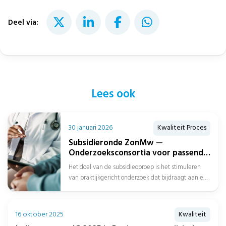
Deel via:
Lees ook
30 januari 2026
Kwaliteit Proces
Subsidieronde ZonMw —
Onderzoeksconsortia voor passend
zorgaanbod over de gehele
Het doel van de subsidieoproep is het stimuleren
zorgketen
van praktijkgericht onderzoek dat bijdraagt aan een
beter passend zorgaanbod over de...
16 oktober 2025
Kwaliteit