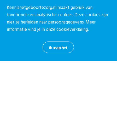
Vacatures
Kennisnetgeboortezorg.nl maakt gebruik van
Contact
functionele en analytische cookies. Deze cookies zijn
niet te herleiden naar persoonsgegevens. Meer
Contact
informatie vind je in onze
cookieverklaring.
Contactpagina
030-27 39 786
Ik snap het
cpz@stichtingcpz.nl
Mercatorlaan 1200, 3528 BL Utrecht
Blijf op de hoogte
Meld je aan voor onze nieuwsbrief.
Aanmelden nieuwsbrief