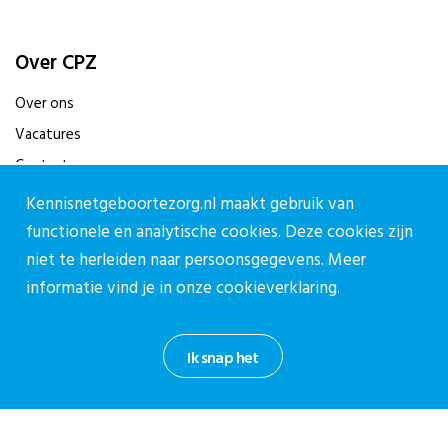
Over CPZ
Over ons
Vacatures
Contact
Kennisnetgeboortezorg.nl maakt gebruik van
Contact
functionele en analytische cookies. Deze cookies zijn
niet te herleiden naar persoonsgegevens. Meer
Contactpagina
informatie vind je in onze
cookieverklaring.
030-27 39 786
cpz@stichtingcpz.nl
Mercatorlaan 1200, 3528 BL Utrecht
Ik snap het
Blijf op de hoogte