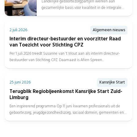
Landelijke geboortezorgpartijen werken aan
gezamenlijke basis voor kwaliteit in de integrale
geboortezorg Op 1 juli sloot minister Sophie
Hermans van...
2 juli 2026
Algemeen nieuws
Interim directeur-bestuurder en voorzitter Raad
van Toezicht voor Stichting CPZ
Per 1 juli 2026 treedt Susanne van ‘t Wout aan als interim directeur-
bestuurder van Stichting CPZ. Daarnaast is Afien Spreen...
25 juni 2026
Kansrijke Start
Terugblik Regiobijeenkomst Kansrijke Start Zuid-
Limburg
Een inspirerend programma Op 11 juni kwamen professionals uit de
geboortezorg, jeugdgezondheidszorg, sociaal domein, gemeenten en
het onderwijs samen in...