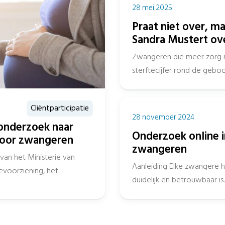
28 mei 2025
Praat niet over, m
Sandra Mustert ov
ouderschap
Zwangeren die meer zorg 
sterftecijfer rond de geb
gemiddeld. Ruim 4 jaar...
Cliëntparticipatie
28 november 2024
 onderzoek naar
Onderzoek online 
voor zwangeren
zwangeren
van het Ministerie van
Aanleiding Elke zwangere h
voorziening, het
duidelijk en betrouwbaar is
aan het verbeteren van...