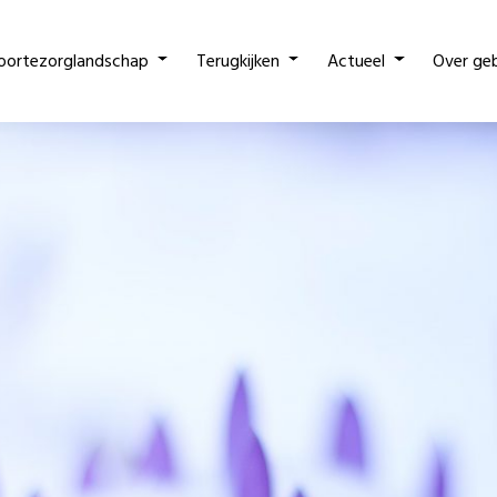
oortezorglandschap
Terugkijken
Actueel
Over ge