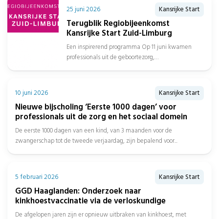
25 juni 2026
Kansrijke Start
Terugblik Regiobijeenkomst
Kansrijke Start Zuid-Limburg
Een inspirerend programma Op 11 juni kwamen
professionals uit de geboortezorg,
jeugdgezondheidszorg, sociaal domein, gemeenten
en het onderwijs samen in...
10 juni 2026
Kansrijke Start
Nieuwe bijscholing ‘Eerste 1000 dagen’ voor
professionals uit de zorg en het sociaal domein
De eerste 1000 dagen van een kind, van 3 maanden voor de
zwangerschap tot de tweede verjaardag, zijn bepalend voor...
5 februari 2026
Kansrijke Start
GGD Haaglanden: Onderzoek naar
kinkhoestvaccinatie via de verloskundige
De afgelopen jaren zijn er opnieuw uitbraken van kinkhoest, met