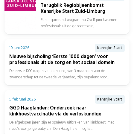
Terugblik Regiobijeenkomst
Kansrijke Start Zuid-Limburg
Een inspirerend programma Op 11 juni kwamen
professionals uit de geboortezorg,
jeugdgezondheidszorg, sociaal domein, gemeenten
en het onderwijs samen in...
10 juni 2026
Kansrijke Start
Nieuwe bijscholing ‘Eerste 1000 dagen’ voor
professionals uit de zorg en het sociaal domein
De eerste 1000 dagen van een kind, van 3 maanden voor de
zwangerschap tot de tweede verjaardag, zijn bepalend voor...
5 februari 2026
Kansrijke Start
GGD Haaglanden: Onderzoek naar
kinkhoestvaccinatie via de verloskundige
De afgelopen jaren zijn er opnieuw uitbraken van kinkhoest, met
risico’s voor jonge baby’s. In Den Haag halen nog te...