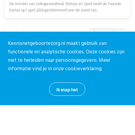
De minister van Volksgezondheid, Welzijn en Sport heeft de Tweede
Kamer op 1 april 2026 geïnformeerd over de stand van...
23 oktober 2025
Algemeen nieuws
Terugblik: Webinar Samenwerken in VSV’s is
Kennisnetgeboortezorg.nl maakt gebruik van
topsport – van inzicht naar aanpak
functionele en analytische cookies. Deze cookies zijn
1. Over het webinar 2. Webinar terugkijken 3. Gasten Op 5 november
niet te herleiden naar persoonsgegevens. Meer
vond het webinar plaats waarin we samen met...
informatie vind je in onze
cookieverklaring.
Ik snap het
Over CPZ
Over ons
Vacatures