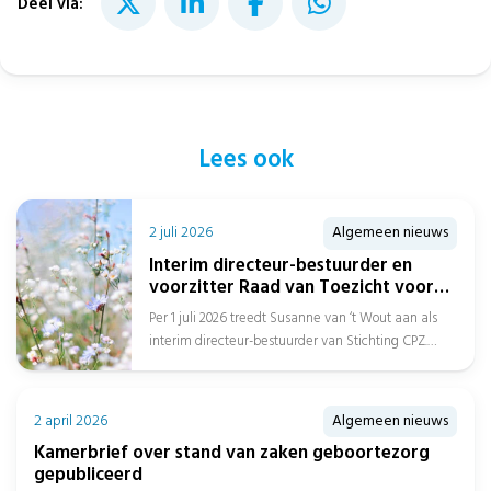
Deel via:
Lees ook
2 juli 2026
Algemeen nieuws
Interim directeur-bestuurder en
voorzitter Raad van Toezicht voor
Stichting CPZ
Per 1 juli 2026 treedt Susanne van ‘t Wout aan als
interim directeur-bestuurder van Stichting CPZ.
Daarnaast is Afien Spreen...
2 april 2026
Algemeen nieuws
Kamerbrief over stand van zaken geboortezorg
gepubliceerd