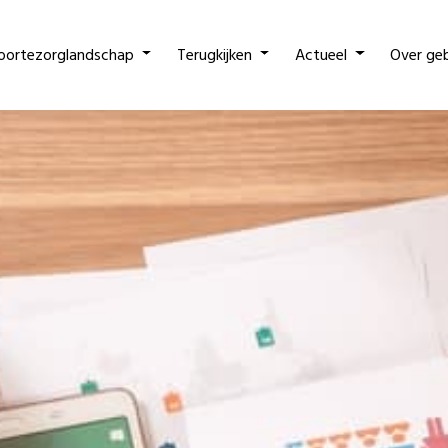
oortezorglandschap
Terugkijken
Actueel
Over ge