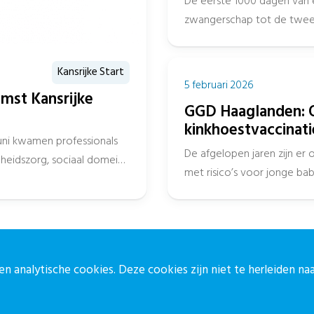
De eerste 1000 dagen van 
zwangerschap tot de tweede
Kansrijke Start
5 februari 2026
mst Kansrijke
GGD Haaglanden: 
kinkhoestvaccinati
uni kwamen professionals
De afgelopen jaren zijn er 
eidszorg, sociaal domein,
met risico’s voor jonge baby
in...
n analytische cookies. Deze cookies zijn niet te herleiden n
ontact
Blijf op de 
ontactpagina
Meld je aan vo