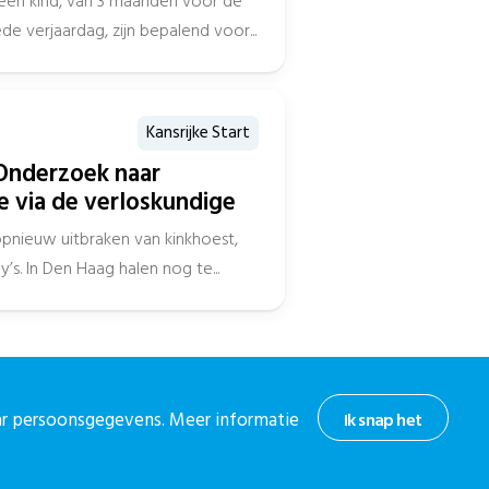
een kind, van 3 maanden voor de
 verjaardag, zijn bepalend voor...
Kansrijke Start
Onderzoek naar
e via de verloskundige
opnieuw uitbraken van kinkhoest,
’s. In Den Haag halen nog te...
aar persoonsgegevens. Meer informatie
Ik snap het
hoogte
or onze nieuwsbrief.