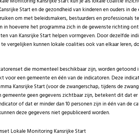
le Monitoring Kansrijke Start kun je als lokale coalitie inzicht
nsrijke Start en de gezondheid van kinderen en ouders in de
ruiken om met beleidsmakers, bestuurders en professionals t
 en in hoeverre het programma zich in de gewenste richting on
eiten van Kansrijke Start helpen vormgeven. Door dezelfde ind
e vergelijken kunnen lokale coalities ook van elkaar leren, do
icatorenset die momenteel beschikbaar zijn, worden getoond in
 voor een gemeente en één van de indicatoren. Deze indicato
amma Kansrijke Start (voor de zwangerschap, tijdens de zwang
en gemeente geen gegevens zichtbaar zijn, betekent dit dat er
ndicator of dat er minder dan 10 personen zijn in één van de 
kunnen deze gegevens niet gepubliceerd worden.
nset Lokale Monitoring Kansrijke Start