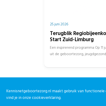
25 juni 2026
Terugblik Regiobijeenko
Start Zuid-Limburg
Een inspirerend programma Op 11 j
uit de geboortezorg, jeugdgezondh
gemeenten en het onderwijs samen 
Kennisnetgeboortezorg.nl maakt gebruik van functionele e
Over CPZ
C
vind je in onze
cookieverklaring.
Over ons
C