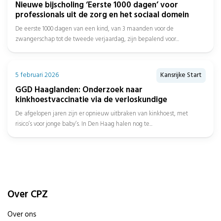
Nieuwe bijscholing ‘Eerste 1000 dagen’ voor
professionals uit de zorg en het sociaal domein
De eerste 1000 dagen van een kind, van 3 maanden voor de
zwangerschap tot de tweede verjaardag, zijn bepalend voor...
5 februari 2026
Kansrijke Start
GGD Haaglanden: Onderzoek naar
kinkhoestvaccinatie via de verloskundige
De afgelopen jaren zijn er opnieuw uitbraken van kinkhoest, met
risico’s voor jonge baby’s. In Den Haag halen nog te...
Over CPZ
Over ons