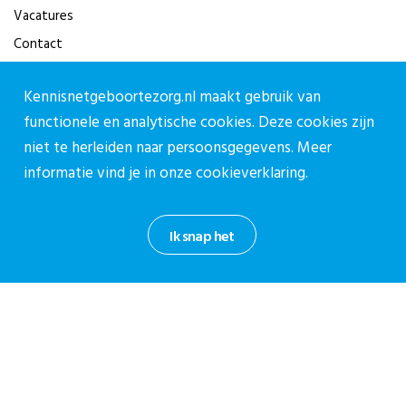
Vacatures
Contact
Contact
Kennisnetgeboortezorg.nl maakt gebruik van
functionele en analytische cookies. Deze cookies zijn
Contactpagina
niet te herleiden naar persoonsgegevens. Meer
030-27 39 786
informatie vind je in onze
cookieverklaring.
cpz@stichtingcpz.nl
Mercatorlaan 1200, 3528 BL Utrecht
Ik snap het
Blijf op de hoogte
Meld je aan voor onze nieuwsbrief.
Aanmelden nieuwsbrief