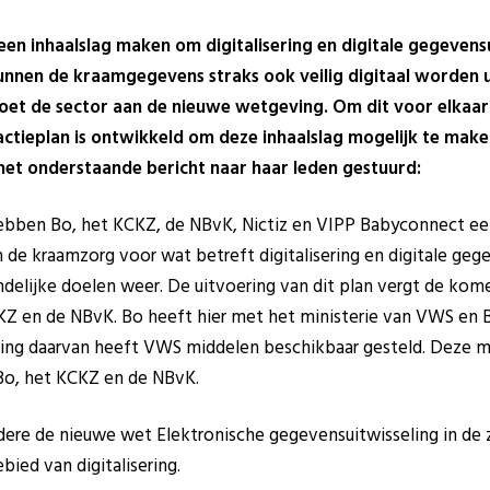
en inhaalslag maken om digitalisering en digitale gegevensu
unnen de kraamgegevens straks ook veilig digitaal worden u
oet de sector aan de nieuwe wetgeving. Om dit voor elkaar te
 actieplan is ontwikkeld om deze inhaalslag mogelijk te ma
het onderstaande bericht naar haar leden gestuurd:
bben Bo, het KCKZ, de NBvK, Nictiz en VIPP Babyconnect ee
 de kraamzorg voor wat betreft digitalisering en digitale gege
ndelijke doelen weer. De uitvoering van dit plan vergt de kome
CKZ en de NBvK. Bo heeft hier met het ministerie van VWS en
ding daarvan heeft VWS middelen beschikbaar gesteld. Deze mi
Bo, het KCKZ en de NBvK.
re de nieuwe wet Elektronische gegevensuitwisseling in de z
bied van digitalisering.