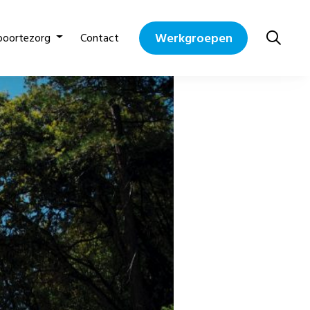
Werkgroepen
boortezorg
Contact