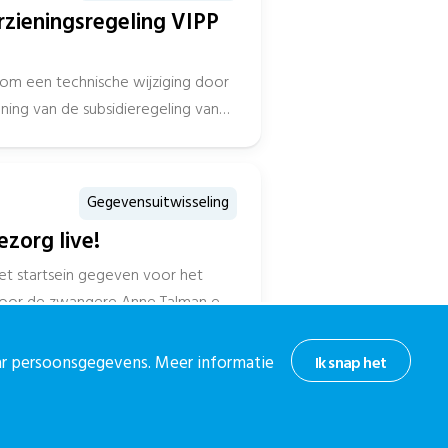
rzieningsregeling VIPP
 om een technische wijziging door
ning van de subsidieregeling van
Gegevensuitwisseling
zorg live!
et startsein gegeven voor het
oor de zwangere Anne Talman en
aar persoonsgegevens. Meer informatie
Ik snap het