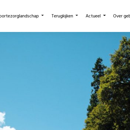
oortezorglandschap
Terugkijken
Actueel
Over ge