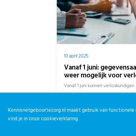
10 april 2025
Vanaf 1 juni: gegevensa
weer mogelijk voor ver
Vanaf 1 juni kunnen verloskundige
extra kosten aanleveren bij Perined
de...
Kennisnetgeboortezorg.nl maakt gebruik van functionele e
vind je in onze
cookieverklaring.