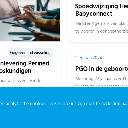
Spoedwijziging He
Babyconnect
Minister Agema is van plan
te voeren in conceptherzie
VIPP Babyconnect....
Gegevensuitwisseling
1 februari 2024
anlevering Perined
PGO in de geboorte
loskundigen
Maandag 22 januari werd h
n hun data weer zonder
PGO in de geboortezorg d
. Dit is goed nieuws voor
echoscopist...
n analytische cookies. Deze cookies zijn niet te herleiden n