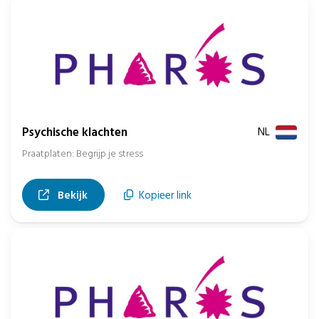
Psychische klachten
NL
Praatplaten: Begrijp je stress
, opent in nieuw tabblad
Bekijk
Kopieer link