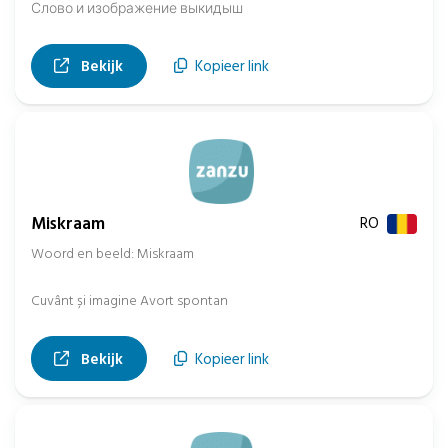
Слово и изображение выкидыш
, opent in nieuw tabblad
Bekijk
Kopieer link
Miskraam
RO
Woord en beeld: Miskraam
Cuvânt și imagine Avort spontan
, opent in nieuw tabblad
Bekijk
Kopieer link