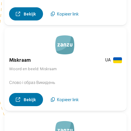
, opent in nieuw tabblad
Bekijk
Kopieer link
Miskraam
UA
Woord en beeld: Miskraam
Слово і образ Викидень
, opent in nieuw tabblad
Bekijk
Kopieer link