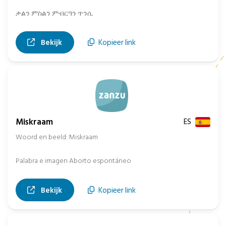
ቃልን ምስልን ምብርዓን ጥንሲ
, opent in nieuw tabblad
Bekijk
Kopieer link
Miskraam
ES
Woord en beeld: Miskraam
Palabra e imagen Aborto espontáneo
, opent in nieuw tabblad
Bekijk
Kopieer link