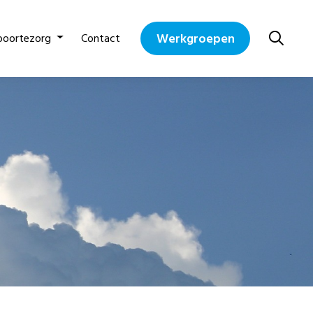
Werkgroepen
boortezorg
Contact