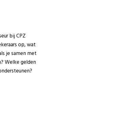
seur bij CPZ
ekeraars op, wat
als je samen met
en? Welke gelden
 ondersteunen?