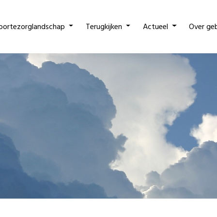
oortezorglandschap
Terugkijken
Actueel
Over ge